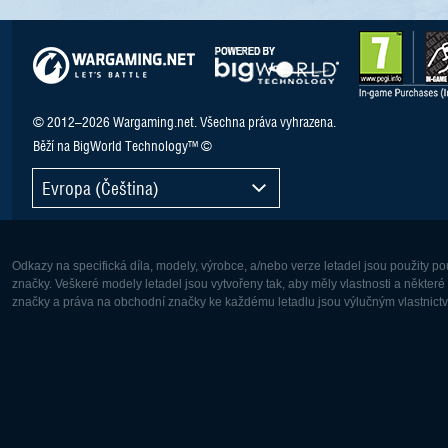
© 2012–2026 Wargaming.net. Všechna práva vyhrazena.
Běží na BigWorld Technology™ ©
Evropa (Čeština)
Odkazy na specifická díla, modely, výrobce, a/nebo verze letadel jsou použity 
značky. Veškeré modely letadel jsou vytvořeny tak, aby měly vlastnosti a někter
značky a práva na obchodní značky ke každému letadlu jsou výlučným vlastnictví
Evropa:
Severní A