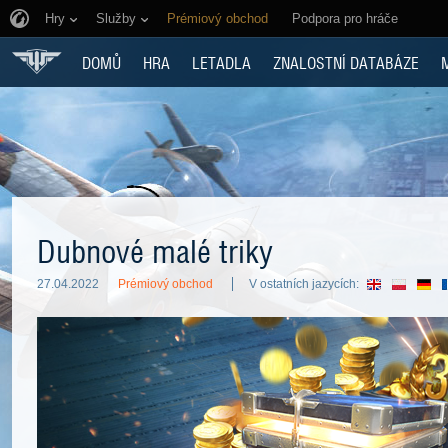
Hry
Služby
Prémiový obchod
Podpora pro hráče
DOMŮ
HRA
LETADLA
ZNALOSTNÍ DATABÁZE
Dubnové malé triky
27.04.2022
Prémiový obchod
V ostatních jazycích: