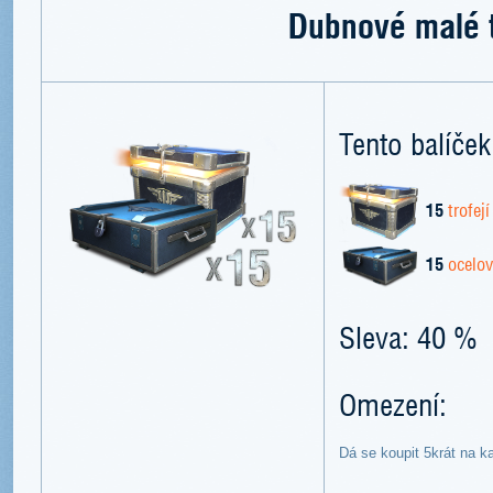
Dubnové malé t
Tento balíček
15
trofej
15
ocelo
Sleva: 40 %
Omezení:
Dá se koupit 5krát na k