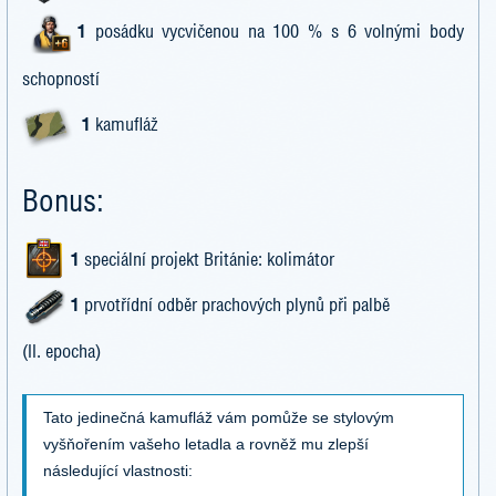
1
posádku vycvičenou na 100 % s 6 volnými body
schopností
1
kamufláž
Bonus:
1
speciální projekt Británie: kolimátor
1
prvotřídní odběr prachových plynů při palbě
(II. epocha)
Tato jedinečná kamufláž vám pomůže se stylovým
vyšňořením vašeho letadla a rovněž mu zlepší
následující vlastnosti: