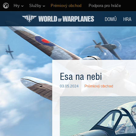
Hry
Služby
Prémiový obchod
Podpora pro hráče
DOMŮ
HRA
Esa na nebi
03.05.2024
Prémiový obchod