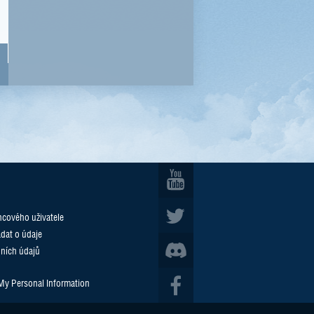
cového uživatele
ádat o údaje
ních údajů
 My Personal Information