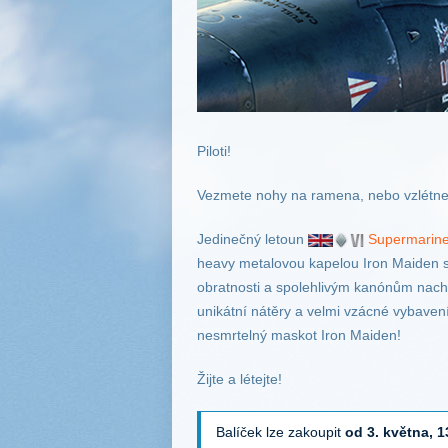
Piloti!
Vezmete nohy na ramena, nebo vzlétn
Jedinečný letoun
Supermarine 
heavy metalovou kapelou Iron Maiden se
obratnosti a spolehlivým kanónům nachá
unikátní nátěry a velmi vzácné vybavení
nesmrtelný
maskot
Iron Maiden!
Žijte a létejte!
Balíček lze zakoupit
od 3. května, 