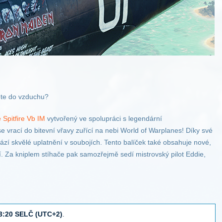
ete do vzduchu?
Spitfire Vb IM
vytvořený ve spolupráci s legendární
 vrací do bitevní vřavy zuřící na nebi World of Warplanes! Díky své
zí skvělé uplatnění v soubojích.
Tento balíček také obsahuje nové,
.
Za kniplem stíhače pak samozřejmě sedí mistrovský pilot Eddie,
13:20 SELČ (UTC+2)
.