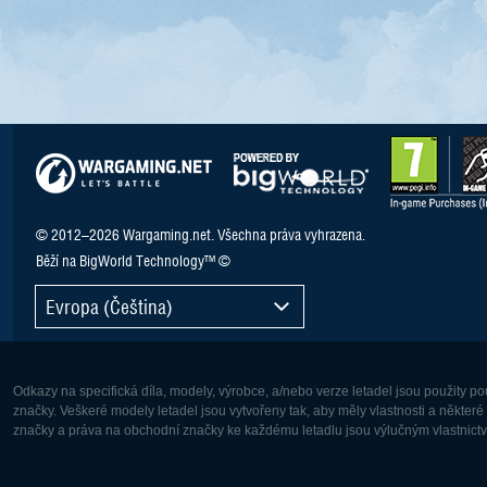
© 2012–2026 Wargaming.net. Všechna práva vyhrazena.
Běží na BigWorld Technology™ ©
Evropa (Čeština)
Odkazy na specifická díla, modely, výrobce, a/nebo verze letadel jsou použity 
značky. Veškeré modely letadel jsou vytvořeny tak, aby měly vlastnosti a někter
značky a práva na obchodní značky ke každému letadlu jsou výlučným vlastnictví