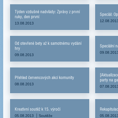
Týden vzdušné nadvlády: Zprávy z první
Speciál: Op
ruky, den první
12.08.201
13.08.2013
Od otevřené bety až k samotnému vydání
Speciální 
hry
09.08.201
09.08.2013
[Aktualizac
Přehled červencových akcí komunity
party na 
08.08.2013
07.08.201
Kreativní soutěž k 15. výročí
Rekapitula
05.08.2013
Soutěže
05.08.201