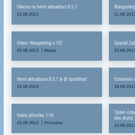
Odezva na herní aktualizaci 0.5.1
Wargaming
22.08.2013
21.08.201
Video: Wargaming o 15!
Speciál Za
20.08.2013
Média
20.08.201
Herní aktualizace 0.5.1 je již spuštěna!
Oznámení v
19.08.2013
18.08.201
Týden vzdu
Video příručka: I-16
den druhý
15.08.2013
Průvodce
14.08.201