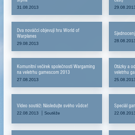
31.08.2013
29.08.201
Dva nováčci objevují hru World of
Sjednocený
Warplanes
28.08.201
29.08.2013
Komunitní večírek společnosti Wargaming
Otázky a o
na veletrhu gamescom 2013
veletrhu 
27.08.2013
25.08.201
Video soutěž: Následujte svého vůdce!
Speciál g
22.08.2013
Soutěže
22.08.201