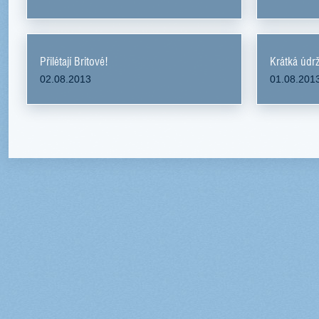
Přilétají Britové!
Krátká údrž
02.08.2013
01.08.201