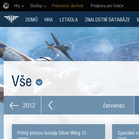
Hry
Služby
Prémiový obchod
Podpora pro hráče
DOMŮ
HRA
LETADLA
ZNALOSTNÍ DATABÁZE
Vše
2012
červenec
Přímý přenos turnaje Silver Wing 31.
Speciální 
srpna
část)