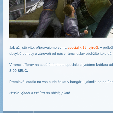
Jak už jistě víte, připravujeme se na
speciál k 15. výročí
, v průb
obvyklé bonusy a zároveň od nás v rámci oslav obdržíte jako dá
V rámci příprav na spuštění tohoto speciálu chystáme krátkou úd
8:00 SELČ.
Prémiové letadlo na vás bude čekat v hangáru, jakmile se po údr
Hezké výročí a vzhůru do oblak, piloti!