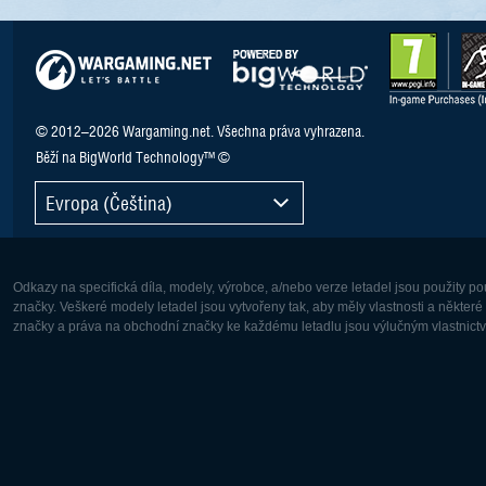
© 2012–2026 Wargaming.net. Všechna práva vyhrazena.
Běží na BigWorld Technology™ ©
Evropa (Čeština)
Odkazy na specifická díla, modely, výrobce, a/nebo verze letadel jsou použity 
značky. Veškeré modely letadel jsou vytvořeny tak, aby měly vlastnosti a někter
značky a práva na obchodní značky ke každému letadlu jsou výlučným vlastnictví
Evropa:
Severní A