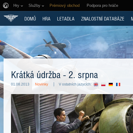
Hry
Služby
Prémiový obchod
Podpora pro hráče
DOMŮ
HRA
LETADLA
ZNALOSTNÍ DATABÁZE
Krátká údržba - 2. srpna
01.08.2013
Novinky
V ostatních jazycích: