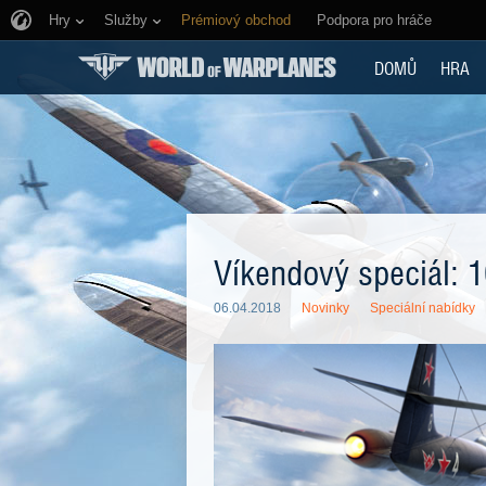
Hry
Služby
Prémiový obchod
Podpora pro hráče
DOMŮ
HRA
Víkendový speciál: 1
06.04.2018
Novinky
Speciální nabídky