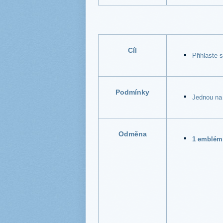
Cíl
Přihlaste 
Podmínky
Jednou na
Odměna
1 emblém