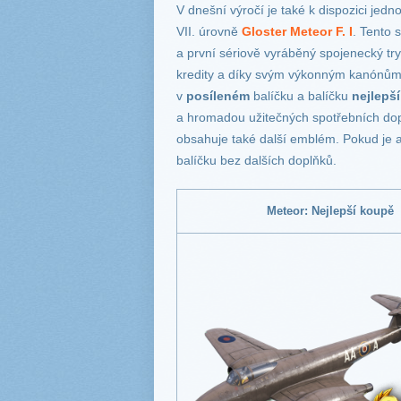
V dnešní výročí je také k dispozici jedno
VII. úrovně
Gloster Meteor F. I
. Tento 
a první sériově vyráběný spojenecký tr
kredity a díky svým výkonným kanónům se
v
posíleném
balíčku a balíčku
nejlepš
a hromadou užitečných spotřebních dopl
obsahuje také další emblém. Pokud je a
balíčku bez dalších doplňků.
Meteor: Nejlepší koupě