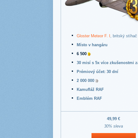
Gloster Meteor F. I
, britský stíhač
Místo v hangáru
6 500
30 misí s 5x více zkušenostmi za
Prémiový účet: 30 dní
2 000 000
Kamufláž RAF
Emblém RAF
49,99 €
30% sleva