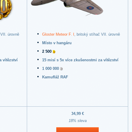
 VII. úrovně
Gloster Meteor F. I
, britský stíhač VII. úrovně
Místo v hangáru
2 500
 vítězství
15 misí s 5x více zkušenostmi za vítězství
1 000 000
Kamufláž RAF
34,99 €
18% sleva