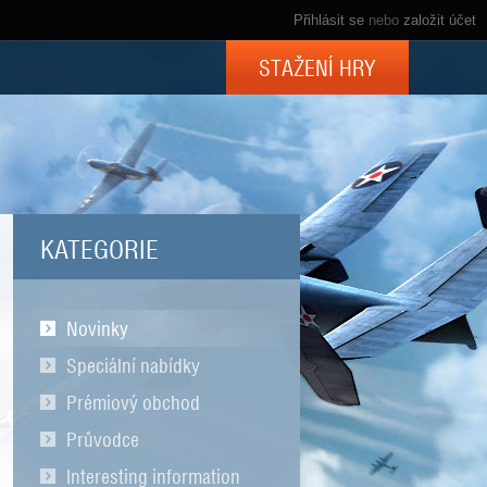
Přihlásit se
nebo
založit účet
STAŽENÍ HRY
KATEGORIE
Novinky
Speciální nabídky
Prémiový obchod
Průvodce
Interesting information