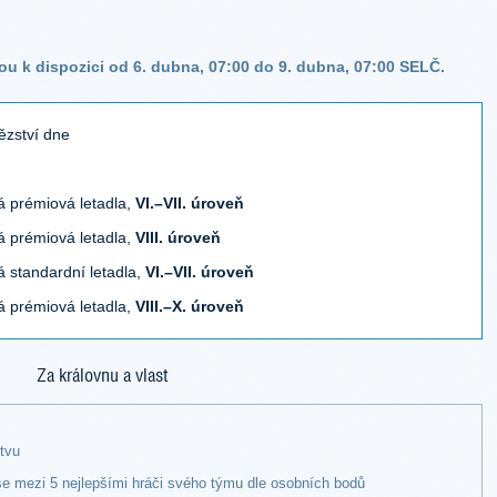
ou k dispozici od 6. dubna, 07:00 do 9. dubna, 07:00 SELČ.
ězství dne
ká prémiová letadla,
VI.–VII. úroveň
ká prémiová letadla,
VIII. úroveň
á standardní letadla,
VI.–VII. úroveň
ká prémiová letadla,
VIII.–X. úroveň
Za královnu a vlast
itvu
e mezi 5 nejlepšími hráči svého týmu dle osobních bodů