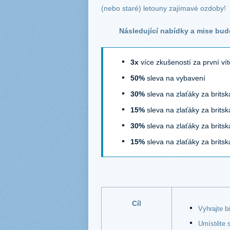
(nebo staré) letouny zajímavé ozdoby!
Následující nabídky a mise bud
3x
více zkušeností za první vít
50%
sleva na vybavení
30%
sleva na zlaťáky za brits
15%
sleva na zlaťáky za brits
30%
sleva na zlaťáky za britsk
15%
sleva na zlaťáky za brits
Cíl
Vyhrajte b
Umístěte s