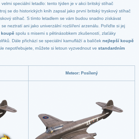
 velmi speciální letadlo: tento týden je v akci britský stíhač
stroj se do historických knih zapsal jako první britský tryskový stíhač
yskový stíhač. S tímto letadlem se vám budou snadno získávat
 neztratí ani jako univerzální rozšíření arzenálu. Pořiďte si jej
í koupě
spolu s misemi s pětinásobkem zkušeností, zlaťáky
ňků. Dále přichází se speciální kamufláží a balíček
nejlepší koupě
le nepotřebujete, můžete si letoun vyzvednout ve
standardním
Meteor: Posílený