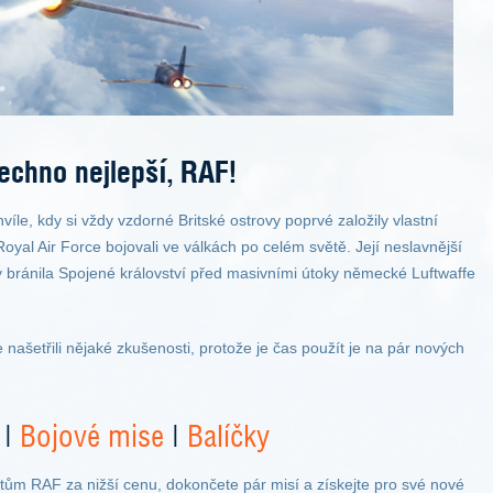
echno nejlepší, RAF!
hvíle, kdy si vždy vzdorné Britské ostrovy poprvé založily vlastní
 Royal Air Force bojovali ve válkách po celém světě. Její neslavnější
dy bránila Spojené království před masivními útoky německé Luftwaffe
 našetřili nějaké zkušenosti, protože je čas použít je na pár nových
|
Bojové mise
|
Balíčky
lotům RAF za nižší cenu, dokončete pár misí a získejte pro své nové