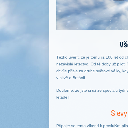
Vš
Těžko uvěřit, že je tomu již 100 let od c
nezávislé letectvo. Od té doby už piloti
chvíle přišla za druhé světové války, k
v bitvě o Británii.
Doufáme, že jste si už ze speciálu týdne
letadel!
Slevy
Připojte se tento víkend k proslulým pi