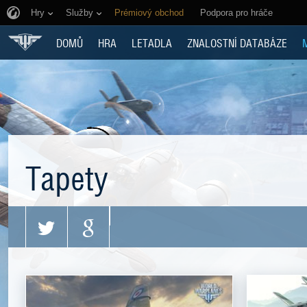
Hry
Služby
Prémiový obchod
Podpora pro hráče
DOMŮ
HRA
LETADLA
ZNALOSTNÍ DATABÁZE
Tapety