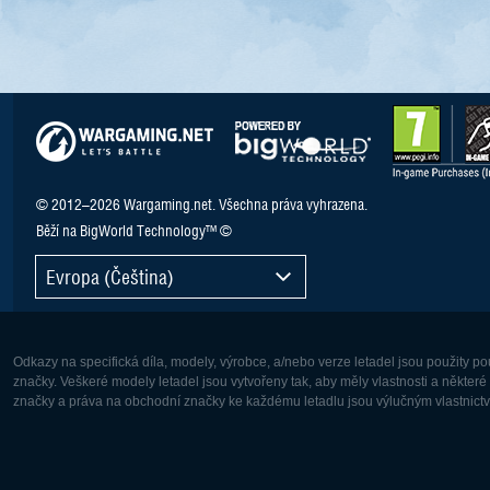
© 2012–2026 Wargaming.net. Všechna práva vyhrazena.
Běží na BigWorld Technology™ ©
Evropa (Čeština)
Odkazy na specifická díla, modely, výrobce, a/nebo verze letadel jsou použity 
značky. Veškeré modely letadel jsou vytvořeny tak, aby měly vlastnosti a někter
značky a práva na obchodní značky ke každému letadlu jsou výlučným vlastnictví