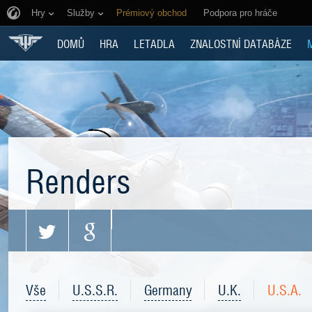
Hry
Služby
Prémiový obchod
Podpora pro hráče
DOMŮ
HRA
LETADLA
ZNALOSTNÍ DATABÁZE
Renders
Vše
U.S.S.R.
Germany
U.K.
U.S.A.