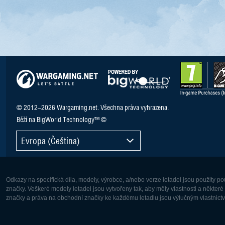
© 2012–2026 Wargaming.net. Všechna práva vyhrazena.
Běží na BigWorld Technology™ ©
Evropa (Čeština)
Odkazy na specifická díla, modely, výrobce, a/nebo verze letadel jsou použity 
značky. Veškeré modely letadel jsou vytvořeny tak, aby měly vlastnosti a někter
značky a práva na obchodní značky ke každému letadlu jsou výlučným vlastnictví