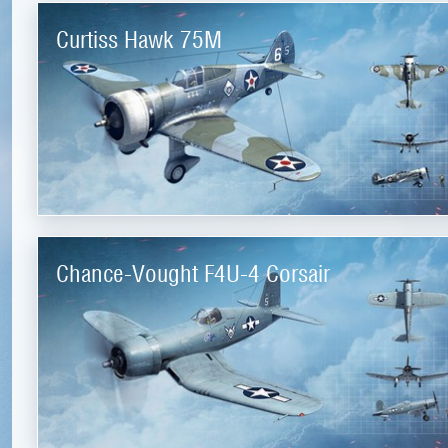
Curtiss Hawk 75M
Chance-Vought F4U-4 Corsair