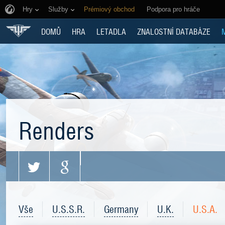
Hry
Služby
Prémiový obchod
Podpora pro hráče
DOMŮ
HRA
LETADLA
ZNALOSTNÍ DATABÁZE
Renders
Vše
U.S.S.R.
Germany
U.K.
U.S.A.