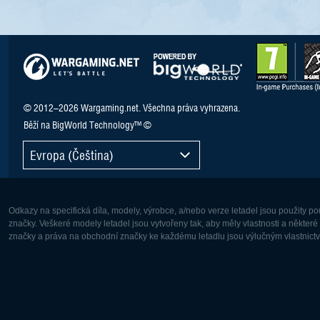
© 2012–2026 Wargaming.net. Všechna práva vyhrazena.
Běží na BigWorld Technology™ ©
Evropa (Čeština)
Odkazy na specifická díla, modely, výrobce, a/nebo verze letadel jsou použity 
značky. Veškeré modely letadel jsou vytvořeny tak, aby měly vlastnosti a někter
značky a práva na obchodní značky ke každému letadlu jsou výlučným vlastnictví