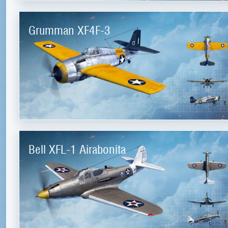
Grumman XF4F-3
Bell XFL-1 Airabonita