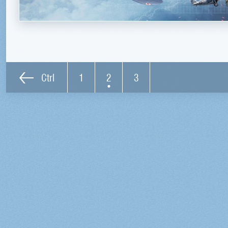
Ctrl
1
2
3