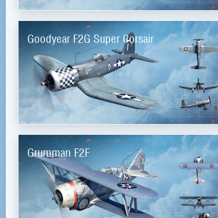
Goodyear F2G Super Corsair
Grumman F2F