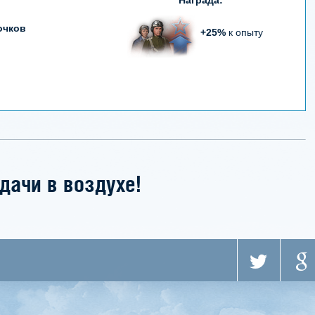
Награда:
очков
+25%
к опыту
дачи в воздухе!