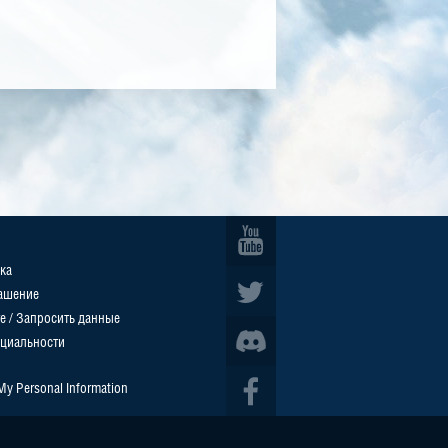
ка
ашение
е / Запросить данные
циальности
 My Personal Information