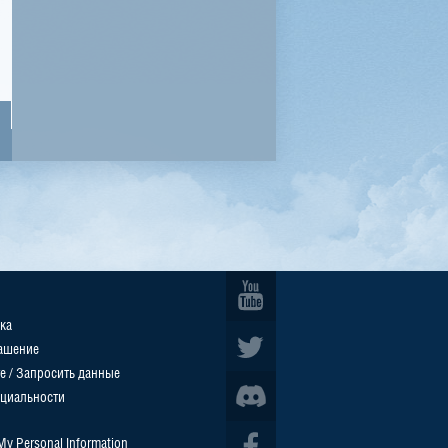
ка
ашение
е / Запросить данные
циальности
 My Personal Information