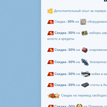
Дополнительный опыт за первую
Скидка
-30%
на
оборудован
Скидка
-50%
на
наборы укр
золото и кредиты
Скидка -50%
на
снаряжение
Скидка -50%
на
боеприпасы
Скидка -50%
на
койки в к
Скидка -50%
на
слоты в Ан
Скидка на перевод свободно
Скидка -50%
на Премиум сам