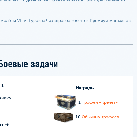
олёты VI–VIII уровней за игровое золото в Премиум магазине и
Боевые задачи
 1
Награды:
вника
1
Трофей «Кречет»
10
Обычных трофеев
овней