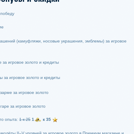
 победу
ие
ашений (камуфляжи, носовые украшения, эмблемы) за игровое
 за игровое золото и кредиты
 за игровое золото и кредиты
азарме за игровое золото
гаре за игровое золото
го опыта:
1 к 25
1
к 35
олёты II–V уровней за игровое золото в Премиум магазине и