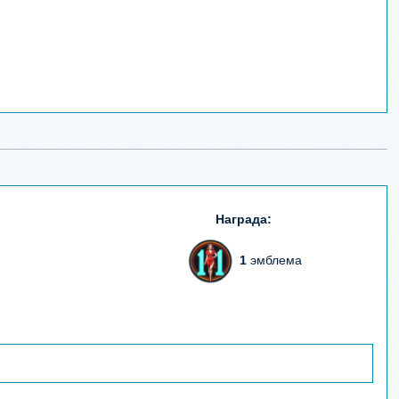
Награда:
1
эмблема