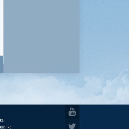
ка
ашение