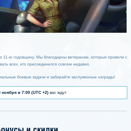
ою 11-ю годовщину. Мы благодарны ветеранам, которые провели с
овать всех, кто присоединился совсем недавно.
иальные боевые задачи и забирайте заслуженные награды!
8 ноября в 7:00 (UTC +2)
вас ждут:
онусы и скидки