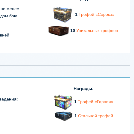
 не менее
1
Трофей «Сорока»
ждом бою.
10
Уникальных трофеев
овней
Награды
:
задания:
1
Трофей «Гарпия»
1
Стальной трофей