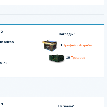
 2
Награды:
ых очков
1
Трофей «Ястреб»
10
Трофеев
овней
 3
Награды: