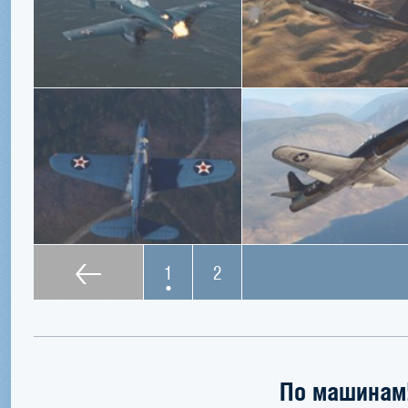
1
2
По машинам