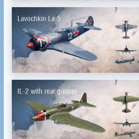
Lavochkin La-5
IL-2 with rear gunner