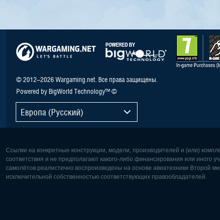
© 2012–2026 Wargaming.net. Все права защищены.
Powered by BigWorld Technology™ ©
Европа (Русский)
Ссылки на конкретные конструкции, модели, производителей и (или) комп
соответствия и не предполагают какого-либо финансирования или иного уч
самолётов реалистично воспроизведены на основе авиатехники Второй мир
исключительной собственностью соответствующих правообладателей.