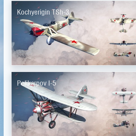
Kochyerigin TSh-3
Polikarpov I-5