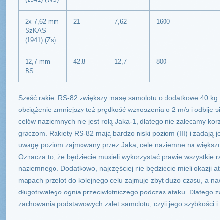
2x 7,62 mm
21
7,62
1600
SzKAS
(1941) (Zs)
12,7 mm
42.8
12,7
800
BS
Sześć rakiet RS-82 zwiększy masę samolotu o dodatkowe 40 kg 
obciążenie zmniejszy też prędkość wznoszenia o 2 m/s i odbije s
celów naziemnych nie jest rolą Jaka-1, dlatego nie zalecamy kor
graczom. Rakiety RS-82 mają bardzo niski poziom (III) i zadają
uwagę poziom zajmowany przez Jaka, cele naziemne na większo
Oznacza to, że będziecie musieli wykorzystać prawie wszystkie r
naziemnego. Dodatkowo, najczęściej nie będziecie mieli okazji
mapach przelot do kolejnego celu zajmuje zbyt dużo czasu, a nawe
długotrwałego ognia przeciwlotniczego podczas ataku. Dlatego z
zachowania podstawowych zalet samolotu, czyli jego szybkości i 