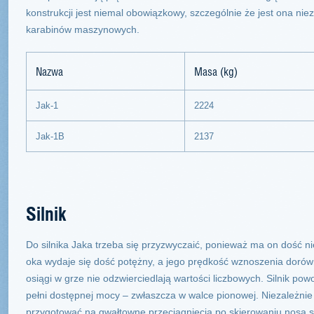
konstrukcji jest niemal obowiązkowy, szczególnie że jest ona n
karabinów maszynowych.
Nazwa
Masa (kg)
Jak-1
2224
Jak-1B
2137
Silnik
Do silnika Jaka trzeba się przyzwyczaić, ponieważ ma on dość n
oka wydaje się dość potężny, a jego prędkość wznoszenia dor
osiągi w grze nie odzwierciedlają wartości liczbowych. Silnik pow
pełni dostępnej mocy – zwłaszcza w walce pionowej. Niezależni
przygotować na gwałtowne przeciągnięcia po skierowaniu nosa s