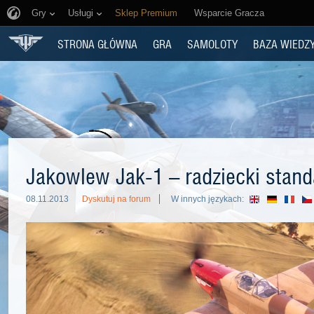
Gry
Usługi
Sklep Premium
Wsparcie Gracza
STRONA GŁÓWNA
GRA
SAMOLOTY
BAZA WIEDZ
Jakowlew Jak-1 – radziecki stand
08.11.2013
Dyskutuj na forum
W innych językach: