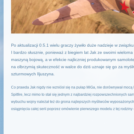
Po aktualizacji 0.5.1 wielu graczy żywiło duże nadzieje w związk
I bardzo słusznie, ponieważ z biegiem lat Jak ze swoimi wieloma
maszyną bojową, a w efekcie najliczniej produkowanym samolotem
na olbrzymią skuteczność w walce do dziś uznaje się go za myśl
szturmowych Iljuszyna.
Co prawda Jak nigdy nie wzniósł się na pułap MiGa, nie dorównywał mocą Me
Spitfire, lecz mimo to stał się jednym z najbardziej rozpowszechnionych sa
wybuchu wojny należał też do grona najlepszych myśliwców wyposażonych w 
osiągnięcia całej serii poprzez omówienie pierwszego modelu z tej rodziny 