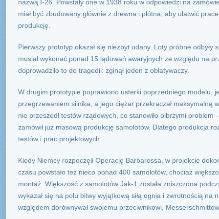
nazwą I-26. Powstały one w 1938 roku w odpowiedzi na zamówie
miał być zbudowany głównie z drewna i płótna, aby ułatwić pra
produkcję.
Pierwszy prototyp okazał się niezbyt udany. Loty próbne odbyły 
musiał wykonać ponad 15 lądowań awaryjnych ze względu na prze
doprowadziło to do tragedii: zginął jeden z oblatywaczy.
W drugim prototypie poprawiono usterki poprzedniego modelu, j
przegrzewaniem silnika, a jego ciężar przekraczał maksymalną w
nie przeszedł testów rządowych, co stanowiło olbrzymi problem 
zamówił już masową produkcję samolotów. Dlatego produkcja rozp
testów i prac projektowych.
Kiedy Niemcy rozpoczęli Operację Barbarossa, w projekcie dok
czasu powstało też nieco ponad 400 samolotów, chociaż większoś
montaż. Większość z samolotów Jak-1 została zniszczona podcza
wykazał się na polu bitwy wyjątkową siłą ognia i zwrotnością na 
względem dorównywał swojemu przeciwnikowi, Messerschmittowi