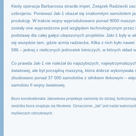
Kiedy operacja Barbarossa straciła impet, Związek Radziecki zac
uzbrojeniu. Ponieważ Jak-1 okazał się znakomitym samolotem ja
produkcję. W trakcie wojny wyprodukowano ponad 9000 maszyn 
zostały one wyprzedzone pod względem technologicznym przez in
podstawę dla całej gałęzi ulepszonych projektów. Jaki-1 były w ak
się wszędzie tam, gdzie armia radziecka. Kilka z nich było nawet 
586 – jednej z nielicznych jednostek lotniczych, w których skład w
Co prawda Jak-1 nie należał do najszybszych, najwytrzymalszych
światowej, ale był porządną maszyną, która dobrze wykonywała s
zbudowano ponad 37 000 samolotów z silnikiem tłokowym – więce
samolotu II wojny światowej.
Biuro konstruktorskie Jakowlewa projektuje samoloty do dzisiaj, funkcjonuj
siedziba biura znajduje się Moskwie. Oznaczenie „Jak” jest nadal wykorz
myśliwcach odrzutowych.