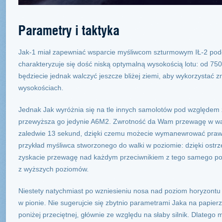
Parametry i taktyka
Jak-1 miał zapewniać wsparcie myśliwcom szturmowym IŁ-2 podcz
charakteryzuje się dość niską optymalną wysokością lotu: od 75
będziecie jednak walczyć jeszcze bliżej ziemi, aby wykorzystać z
wysokościach.
Jednak Jak wyróżnia się na tle innych samolotów pod względem
przewyższa go jedynie A6M2. Zwrotność da Wam przewagę w walc
zaledwie 13 sekund, dzięki czemu możecie wymanewrować prawie
przykład myśliwca stworzonego do walki w poziomie: dzięki ostrz
zyskacie przewagę nad każdym przeciwnikiem z tego samego poz
z wyższych poziomów.
Niestety natychmiast po wzniesieniu nosa nad poziom horyzontu 
w pionie. Nie sugerujcie się zbytnio parametrami Jaka na papier
poniżej przeciętnej, głównie ze względu na słaby silnik. Dlatego 