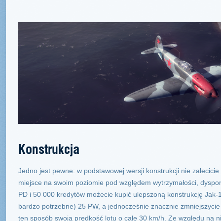
Konstrukcja
Jedno jest pewne: w podstawowej wersji konstrukcji nie zalecicie
miejsce na swoim poziomie pod względem wytrzymałości, dyspo
PD i 50 000 kredytów możecie kupić ulepszoną konstrukcję Jak-1B
bardzo potrzebne) 25 PW, a jednocześnie znacznie zmniejszyci
ten sposób swoją prędkość lotu o całe 30 km/h. Ze względu na n