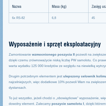
Nazwa
Masa (kg)
Zasięg us
6x RS-82
6,8
45
Wyposażenie i sprzęt eksploatacyjny
Zamontowanie
wzmocnionego poszycia II
pozwoli na zwiększen
dzięki czemu zrównoważycie niską liczbę PW samolotu. Co prawd
warta wydatku 125 000 kredytów ze względu na niewielką wytrz
Drugim potrzebnym elementem jest
ulepszony celownik kolim
najcelniejszych, więc dodatkowe 10% pozwoli Wam na zwiększeni
dystansach.
To już wszystko, jeżeli chodzi o „obowiązkowe” wyposażenie, w
dowolny element. Zalecamy
poszycie samolotu I
, dzięki które