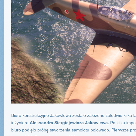
Biuro konstrukcyjne Jakowlewa zostało założone zaledwie kilka l
inżyniera
Aleksandra Siergiejewicza Jakowlewa.
Po kilku impo
biuro podjęło próbę stworzenia samolotu bojowego. Pierwsze pr