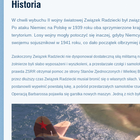
Historia
W chwili wybuchu II wojny światowej Związek Radziecki był zwi
Po ataku Niemiec na Polskę w 1939 roku oba sprzymierzone kraj
terytorium. Losy wojny mogły potoczyć się inaczej, gdyby Niemcy
swojemu sojusznikowi w 1941 roku, co dało początek olbrzymiej
Zaskoczony Związek Radziecki nie dysponował dostateczną siłą militarną 
żołnierze byli słabo wyposażeni i wyszkoleni, a przestarzałe czołgi i samolo
prawda ZSRR otrzymał pomoc ze strony Stanów Zjednoczonych i Wielkiej Br
przez dłuższy czas Związek Radziecki musiał bronić się o własnych siłach. W
postanowili wypełnić powstałą lukę, a pośród przestarzałych samolotów rz
Operacją Barbarossa pojawiła się garstka nowych maszyn. Jedną z nich był