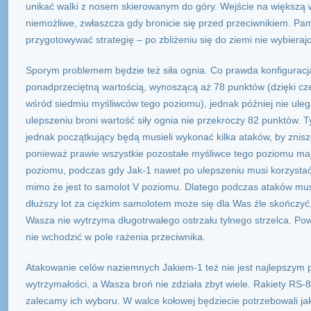
unikać walki z nosem skierowanym do góry. Wejście na większą 
niemożliwe, zwłaszcza gdy bronicie się przed przeciwnikiem. Pami
przygotowywać strategię – po zbliżeniu się do ziemi nie wybieraj
Sporym problemem będzie też siła ognia. Co prawda konfiguracj
ponadprzeciętną wartością, wynoszącą aż 78 punktów (dzięki cze
wśród siedmiu myśliwców tego poziomu), jednak później nie ule
ulepszeniu broni wartość siły ognia nie przekroczy 82 punktów.
jednak początkujący będą musieli wykonać kilka ataków, by znis
ponieważ prawie wszystkie pozostałe myśliwce tego poziomu maj
poziomu, podczas gdy Jak-1 nawet po ulepszeniu musi korzystać
mimo że jest to samolot V poziomu. Dlatego podczas ataków mu
dłuższy lot za ciężkim samolotem może się dla Was źle skończyć
Wasza nie wytrzyma długotrwałego ostrzału tylnego strzelca. P
nie wchodzić w pole rażenia przeciwnika.
Atakowanie celów naziemnych Jakiem-1 też nie jest najlepszym 
wytrzymałości, a Wasza broń nie zdziała zbyt wiele. Rakiety RS-
zalecamy ich wyboru. W walce kołowej będziecie potrzebowali ja