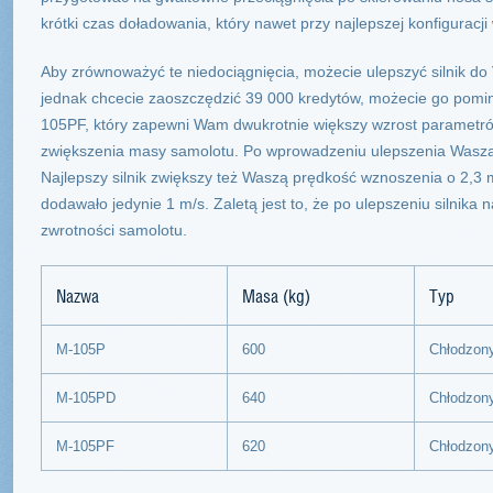
krótki czas doładowania, który nawet przy najlepszej konfiguracj
Aby zrównoważyć te niedociągnięcia, możecie ulepszyć silnik 
jednak chcecie zaoszczędzić 39 000 kredytów, możecie go pominą
105PF, który zapewni Wam dwukrotnie większy wzrost parametr
zwiększenia masy samolotu. Po wprowadzeniu ulepszenia Wasza 
Najlepszy silnik zwiększy też Waszą prędkość wznoszenia o 2,3
dodawało jedynie 1 m/s. Zaletą jest to, że po ulepszeniu silnika n
zwrotności samolotu.
Nazwa
Masa (kg)
Typ
M-105P
600
Chłodzon
M-105PD
640
Chłodzon
M-105PF
620
Chłodzon