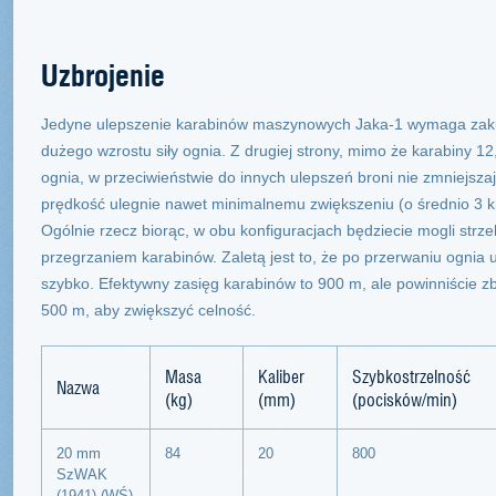
Uzbrojenie
Jedyne ulepszenie karabinów maszynowych Jaka-1 wymaga zakup
dużego wzrostu siły ognia. Z drugiej strony, mimo że karabiny 1
ognia, w przeciwieństwie do innych ulepszeń broni nie zmniejsz
prędkość ulegnie nawet minimalnemu zwiększeniu (o średnio 3 
Ogólnie rzecz biorąc, w obu konfiguracjach będziecie mogli strz
przegrzaniem karabinów. Zaletą jest to, że po przerwaniu ognia 
szybko. Efektywny zasięg karabinów to 900 m, ale powinniście zb
500 m, aby zwiększyć celność.
Masa
Kaliber
Szybkostrzelność
Nazwa
(kg)
(mm)
(pocisków/min)
20 mm
84
20
800
SzWAK
(1941) (WŚ)