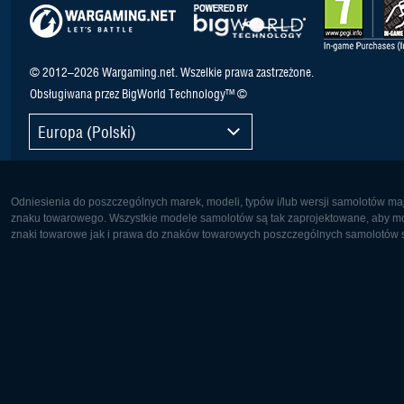
© 2012–2026 Wargaming.net. Wszelkie prawa zastrzeżone.
Obsługiwana przez BigWorld Technology™ ©
Europa (Polski)
Odniesienia do poszczególnych marek, modeli, typów i/lub wersji samolotów maj
znaku towarowego. Wszystkie modele samolotów są tak zaprojektowane, aby możl
znaki towarowe jak i prawa do znaków towarowych poszczególnych samolotów są
Europa:
Ameryka 