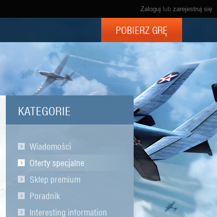
Zaloguj
lub
zarejestruj się
POBIERZ GRĘ
KATEGORIE
Wiadomości
Oferty specjalne
Sklep premium
Poradnik
Interesting information