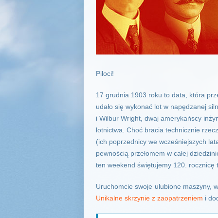
Piloci!
17 grudnia 1903 roku to data, która prz
udało się wykonać lot w napędzanej sil
i Wilbur Wright, dwaj amerykańscy inżyn
lotnictwa. Choć bracia technicznie rzec
(ich poprzednicy we wcześniejszych lata
pewnością przełomem w całej dziedzinie
ten weekend świętujemy 120. rocznicę t
Uruchomcie swoje ulubione maszyny, wyk
Unikalne skrzynie z zaopatrzeniem
i do