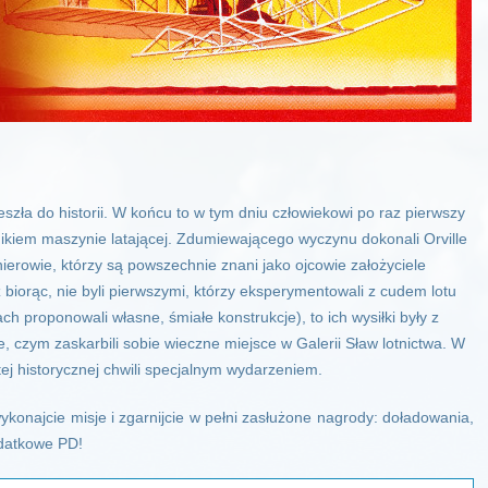
eszła do historii. W końcu to w tym dniu człowiekowi po raz pierwszy
nikiem maszynie latającej. Zdumiewającego wyczynu dokonali Orville
ierowie, którzy są powszechnie znani jako ojcowie założyciele
z biorąc, nie byli pierwszymi, którzy eksperymentowali z cudem lotu
ch proponowali własne, śmiałe konstrukcje), to ich wysiłki były z
, czym zaskarbili sobie wieczne miejsce w Galerii Sław lotnictwa. W
ej historycznej chwili specjalnym wydarzeniem.
onajcie misje i zgarnijcie w pełni zasłużone nagrody: doładowania,
datkowe PD!