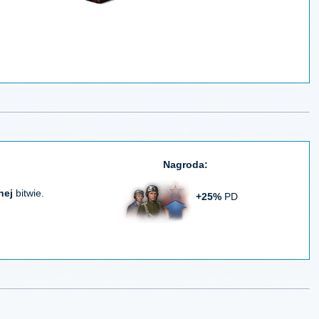
Nagroda:
nej
bitwie.
+25%
PD