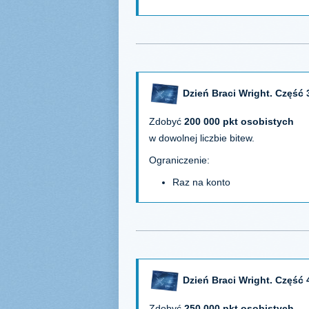
Dzień Braci Wright. Część 
Zdobyć
200 000 pkt osobistych
w dowolnej liczbie bitew.
Ograniczenie:
Raz na konto
Dzień Braci Wright. Część 
Zdobyć
250 000 pkt osobistych