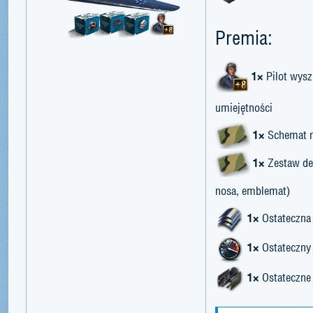
Premia:
1×
Pilot wysz
umiejętności
1×
Schemat 
1×
Zestaw de
nosa, emblemat)
1×
Ostateczna
1×
Ostateczny 
1×
Ostateczne 