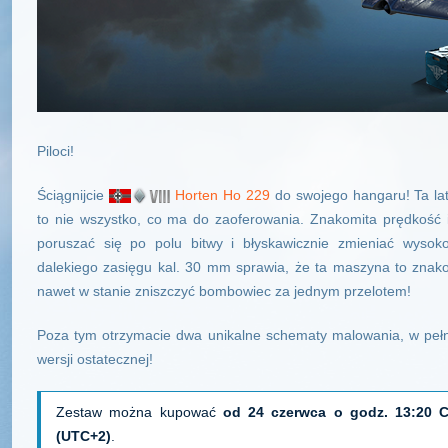
Piloci!
Ściągnijcie
Horten Ho 229
do swojego hangaru! Ta la
to nie wszystko, co ma do zaoferowania. Znakomita prędkość 
poruszać się po polu bitwy i błyskawicznie zmieniać wysok
dalekiego zasięgu kal. 30 mm sprawia, że ta maszyna to znako
nawet w stanie zniszczyć bombowiec za jednym przelotem!
Poza tym otrzymacie dwa unikalne schematy malowania, w pełn
wersji ostatecznej!
Zestaw można kupować
od 24 czerwca o godz. 13:20 
(UTC+2)
.