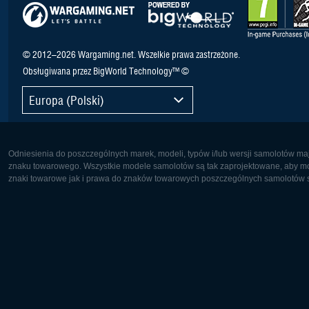
© 2012–2026 Wargaming.net. Wszelkie prawa zastrzeżone.
Obsługiwana przez BigWorld Technology™ ©
Europa (Polski)
Odniesienia do poszczególnych marek, modeli, typów i/lub wersji samolotów maj
znaku towarowego. Wszystkie modele samolotów są tak zaprojektowane, aby możl
znaki towarowe jak i prawa do znaków towarowych poszczególnych samolotów są
Europa:
Ameryka 