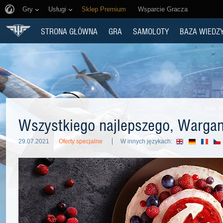
Gry
Usługi
Sklep Premium
Wsparcie Gracza
STRONA GŁÓWNA
GRA
SAMOLOTY
BAZA WIEDZ
Wszystkiego najlepszego, Warga
29.07.2021
Oferty specjalne
W innych językach: