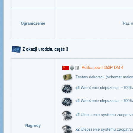
Ograniczenie
Raz n
Z okazji urodzin, część 3
Polikarpow I-153P DM-4
Zestaw dekoracji (schemat malow
x2
Wdrożenie ulepszenia, +100% 
x2
Wdrożenie ulepszenia, +100%
x2
Ulepszenie systemu zaopatrze
Nagrody
x2
Ulepszenie systemu zaopatrze