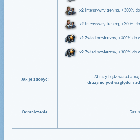
x2
Intensywny trening, +300% do
x2
Intensywny trening, +300% do
x2
Zwiad powietrzny, +300% do w
x2
Zwiad powietrzny, +300% do w
23 razy bądź wśród
3 na
Jak je zdobyć:
drużynie pod względem zd
Ograniczenie
Raz n