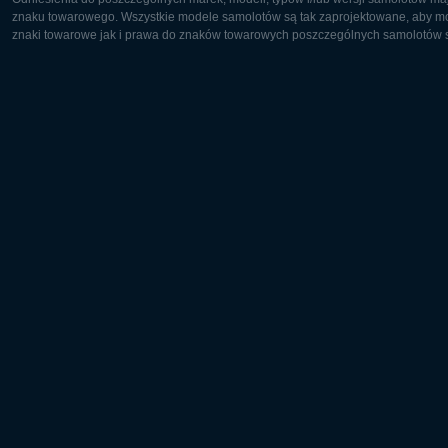
znaku towarowego. Wszystkie modele samolotów są tak zaprojektowane, aby możl
znaki towarowe jak i prawa do znaków towarowych poszczególnych samolotów są
Europa:
Ameryka 
Deutsch
English
English
Français
Čeština
Polski
Русский