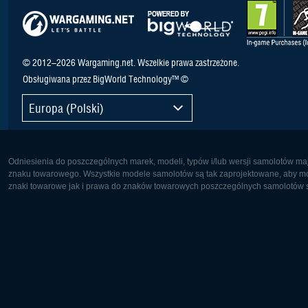
© 2012–2026 Wargaming.net. Wszelkie prawa zastrzeżone.
Obsługiwana przez BigWorld Technology™ ©
Europa (Polski)
Odniesienia do poszczególnych marek, modeli, typów i/lub wersji samolotów maj
znaku towarowego. Wszystkie modele samolotów są tak zaprojektowane, aby możl
znaki towarowe jak i prawa do znaków towarowych poszczególnych samolotów są
Europa:
Ameryka 