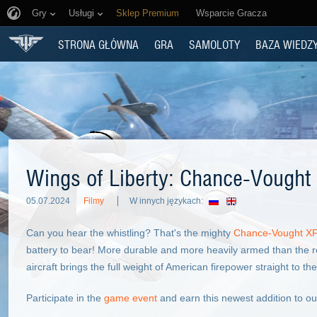
Gry
Usługi
Sklep Premium
Wsparcie Gracza
STRONA GŁÓWNA
GRA
SAMOLOTY
BAZA WIEDZ
Wings of Liberty: Chance-Vought
05.07.2024
Filmy
W innych językach:
Can you hear the whistling? That's the mighty
Chance-Vought XF
battery to bear! More durable and more heavily armed than the re
aircraft brings the full weight of American firepower straight to the
Participate in the
game event
and earn this newest addition to our