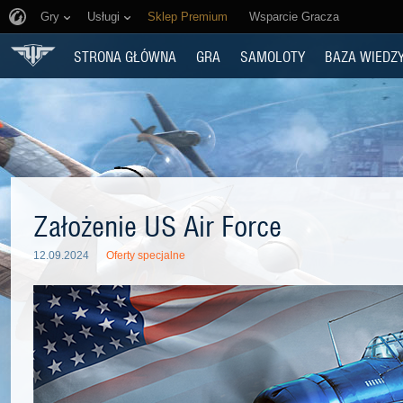
Gry
Usługi
Sklep Premium
Wsparcie Gracza
STRONA GŁÓWNA
GRA
SAMOLOTY
BAZA WIEDZ
Założenie US Air Force
12.09.2024
Oferty specjalne