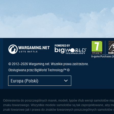
© 2012–2026 Wargaming.net. Wszelkie prawa zastrzeżone.
Obsługiwana przez BigWorld Technology™ ©
Europa (Polski)
Odniesienia do poszczególnych marek, modeli, typów i/lub wersji samolotów maj
znaku towarowego. Wszystkie modele samolotów są tak zaprojektowane, aby możl
znaki towarowe jak i prawa do znaków towarowych poszczególnych samolotów są