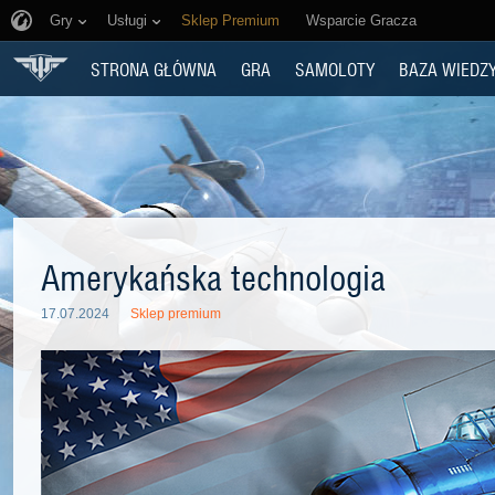
Gry
Usługi
Sklep Premium
Wsparcie Gracza
STRONA GŁÓWNA
GRA
SAMOLOTY
BAZA WIEDZ
Amerykańska technologia
17.07.2024
Sklep premium