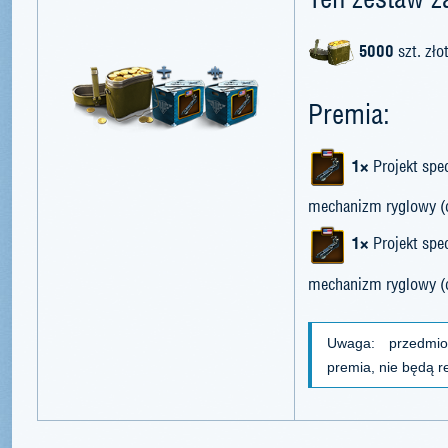
5000
szt. zło
Premia:
1×
Projekt sp
mechanizm ryglowy (o
1×
Projekt sp
mechanizm ryglowy (ok
Uwaga: przedmi
premia, nie będą