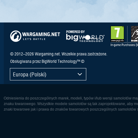
© 2012–2026 Wargaming.net. Wszelkie prawa zastrzeżone.
Obsługiwana przez BigWorld Technology™ ©
Europa (Polski)
Odniesienia do poszczególnych marek, modeli, typów i/lub wersji samolotów maj
znaku towarowego. Wszystkie modele samolotów są tak zaprojektowane, aby możl
znaki towarowe jak i prawa do znaków towarowych poszczególnych samolotów są