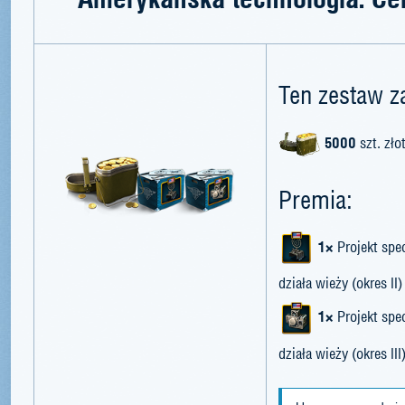
Ten zestaw z
5000
szt. zło
Premia:
1×
Projekt spe
działa wieży (okres II)
1×
Projekt spe
działa wieży (okres III