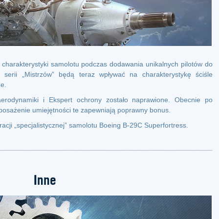
 charakterystyki samolotu podczas dodawania unikalnych pilotów do
z serii „Mistrzów” będą teraz wpływać na charakterystykę ściśle
e.
 aerodynamiki i Ekspert ochrony zostało naprawione. Obecnie po
posażenie umiejętności te zapewniają poprawny bonus.
cji „specjalistycznej” samolotu Boeing B-29С Superfortress.
Inne