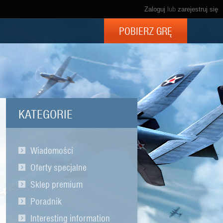
Zaloguj
lub
zarejestruj się
POBIERZ GRĘ
KATEGORIE
Wiadomości
Oferty specjalne
Sklep premium
Poradnik
Interesting information