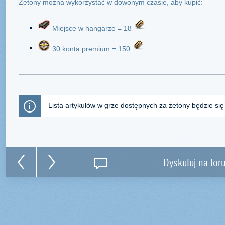
Żetony można wykorzystać w dowonym czasie, aby kupić:
Miejsce w hangarze = 18
30 konta premium = 150
Lista artykułów w grze dostępnych za żetony będzie się
Dyskutuj na for