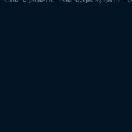
znaki towarowe jak i prawa do znaków towarowych poszczególnych samolotów są
Europa:
Ameryka 
Deutsch
English
English
Français
Čeština
Polski
Русский