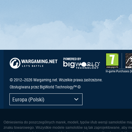
© 2012–2026 Wargaming.net. Wszelkie prawa zastrzeżone.
Obsługiwana przez BigWorld Technology™ ©
Europa (Polski)
Odniesienia do poszczególnych marek, modeli, typów i/lub wersji samolotów maj
znaku towarowego. Wszystkie modele samolotów są tak zaprojektowane, aby możl