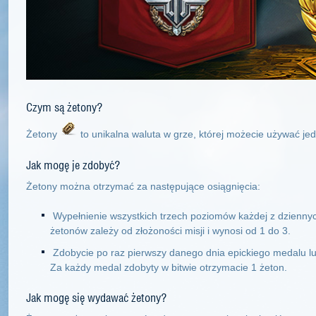
Czym są żetony?
Żetony
to unikalna waluta w grze, której możecie używać je
Jak mogę je zdobyć?
Żetony można otrzymać za następujące osiągnięcia:
Wypełnienie wszystkich trzech poziomów każdej z dziennyc
żetonów zależy od złożoności misji i wynosi od 1 do 3.
Zdobycie po raz pierwszy danego dnia epickiego medalu l
Za każdy medal zdobyty w bitwie otrzymacie 1 żeton.
Jak mogę się wydawać żetony?