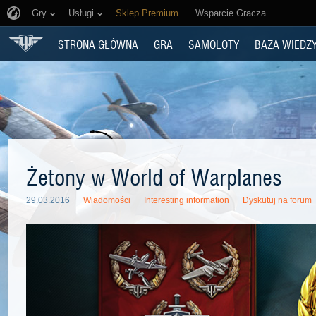
Gry
Usługi
Sklep Premium
Wsparcie Gracza
STRONA GŁÓWNA
GRA
SAMOLOTY
BAZA WIEDZ
Żetony w World of Warplanes
29.03.2016
Wiadomości
Interesting information
Dyskutuj na forum