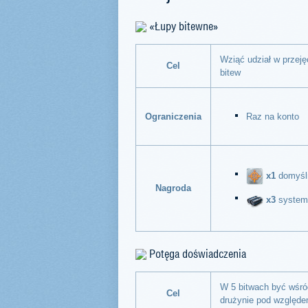
«Łupy bitewne»
Wziąć udział w przeję
Cel
bitew
Ograniczenia
Raz na konto
x1
domyśln
Nagroda
x3
systemy
Potęga doświadczenia
W 5 bitwach być wśró
Cel
drużynie pod względe