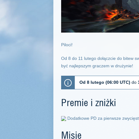
Piloci!
Od 8 do 11 lutego dołączcie do bitew sw
być najlepszym graczem w drużynie!
Od 8 lutego
(06:00 UTC)
do
1
Premie i zniżki
Dodatkowe PD za pierwsze zwycięs
Misje