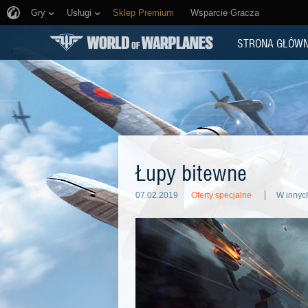
Gry
Usługi
Sklep Premium
Wsparcie Gracza
STRONA GŁÓW
Łupy bitewne
07.02.2019
Oferty specjalne
W innyc