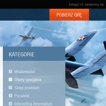
Zaloguj
lub
zarejestruj się
POBIERZ GRĘ
KATEGORIE
Wiadomości
Oferty specjalne
Sklep premium
Poradnik
Interesting information