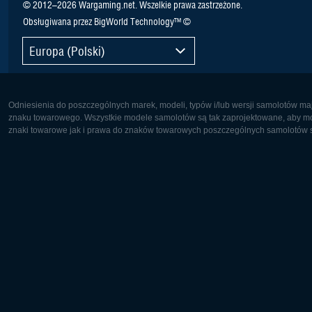
© 2012–2026 Wargaming.net. Wszelkie prawa zastrzeżone.
Obsługiwana przez BigWorld Technology™ ©
Europa (Polski)
Odniesienia do poszczególnych marek, modeli, typów i/lub wersji samolotów maj
znaku towarowego. Wszystkie modele samolotów są tak zaprojektowane, aby możl
znaki towarowe jak i prawa do znaków towarowych poszczególnych samolotów są
Europa:
Ameryka 
Deutsch
English
English