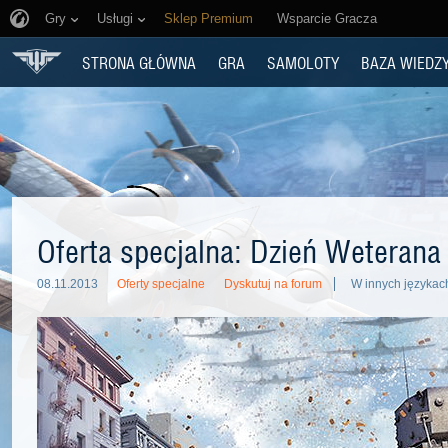
Gry
Usługi
Sklep Premium
Wsparcie Gracza
STRONA GŁÓWNA
GRA
SAMOLOTY
BAZA WIEDZ
Oferta specjalna: Dzień Weterana
08.11.2013
Oferty specjalne
Dyskutuj na forum
W innych językac