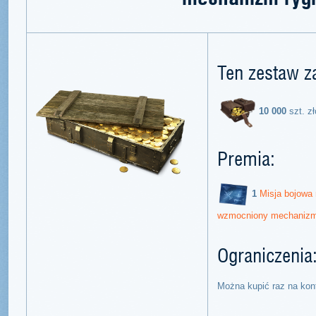
Ten zestaw z
10 000
szt. zł
Premia:
1
Misja bojowa 
wzmocniony mechanizm
Ograniczenia
Można kupić raz na kon