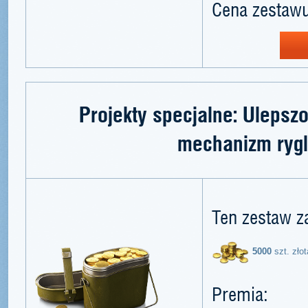
Cena zestawu
Projekty specjalne: Ulepsz
mechanizm ryg
Ten zestaw z
5000
szt. złot
Premia: