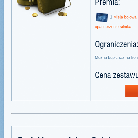
Premia:
1
Misja bojowa
opancerzenie silnika
Ograniczenia
Można kupić raz na kon
Cena zestawu