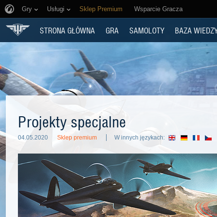
Gry
Usługi
Sklep Premium
Wsparcie Gracza
STRONA GŁÓWNA
GRA
SAMOLOTY
BAZA WIEDZ
Projekty specjalne
04.05.2020
Sklep premium
W innych językach: