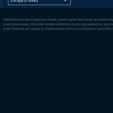
Odniesienia do poszczególnych marek, modeli, typów i/lub wersji samolotów maj
znaku towarowego. Wszystkie modele samolotów są tak zaprojektowane, aby możl
znaki towarowe jak i prawa do znaków towarowych poszczególnych samolotów są
Europa:
Ameryka 
Deutsch
English
English
Français
Čeština
Polski