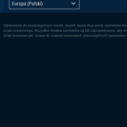
Europa (Polski)
Odniesienia do poszczególnych marek, modeli, typów i/lub wersji samolotów maj
znaku towarowego. Wszystkie modele samolotów są tak zaprojektowane, aby możl
znaki towarowe jak i prawa do znaków towarowych poszczególnych samolotów są
Europa:
Ameryka 
Deutsch
English
English
Français
Čeština