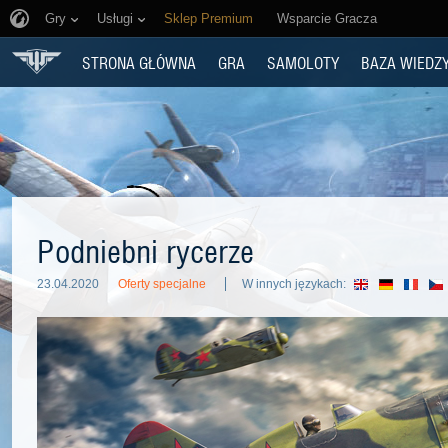
Gry
Usługi
Sklep Premium
Wsparcie Gracza
STRONA GŁÓWNA
GRA
SAMOLOTY
BAZA WIEDZ
Podniebni rycerze
23.04.2020
Oferty specjalne
W innych językach: