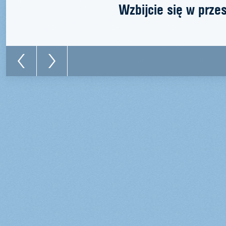
Wzbijcie się w prze