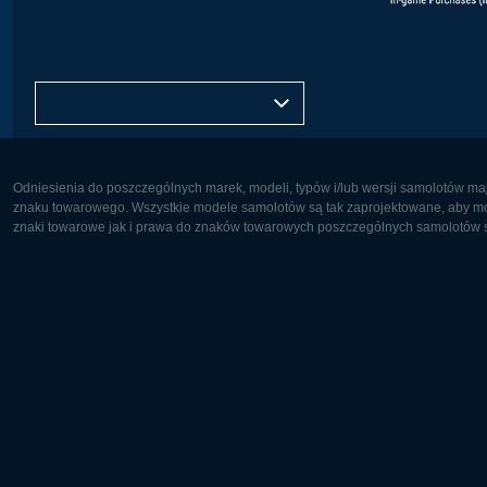
© 2012–2026 Wargaming.net. Wszelkie prawa zastrzeżone.
Obsługiwana przez BigWorld Technology™ ©
Europa (Polski)
Odniesienia do poszczególnych marek, modeli, typów i/lub wersji samolotów maj
znaku towarowego. Wszystkie modele samolotów są tak zaprojektowane, aby możl
znaki towarowe jak i prawa do znaków towarowych poszczególnych samolotów są
Europa:
Ameryka 
Deutsch
English
English