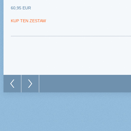
KUP TEN ZESTAW
Wzbijcie się w prze