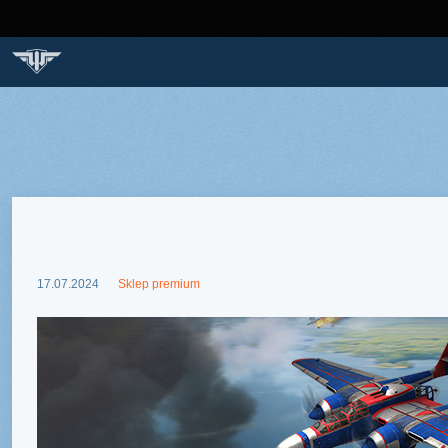
STRONA GŁÓWNA
GRA
SAMOLOTY
BAZA WIEDZ
Ostre szpony
17.07.2024
Sklep premium