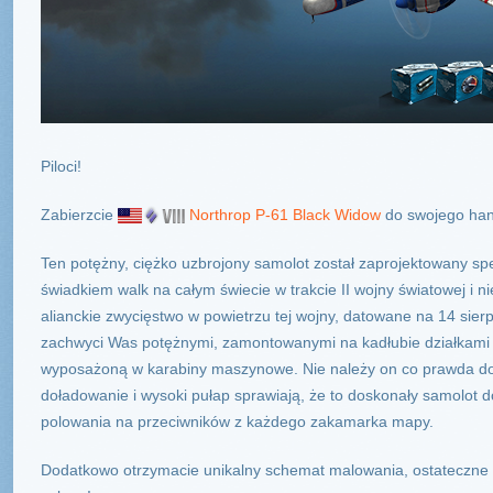
Piloci!
Zabierzcie
Northrop P-61 Black Widow
do swojego han
Ten potężny, ciężko uzbrojony samolot został zaprojektowany spe
świadkiem walk na całym świecie w trakcie II wojny światowej i ni
alianckie zwycięstwo w powietrzu tej wojny, datowane na 14 sierp
zachwyci Was potężnymi, zamontowanymi na kadłubie działkami
wyposażoną w karabiny maszynowe. Nie należy on co prawda do
doładowanie i wysoki pułap sprawiają, że to doskonały samolot
polowania na przeciwników z każdego zakamarka mapy.
Dodatkowo otrzymacie unikalny schemat malowania, ostateczne 