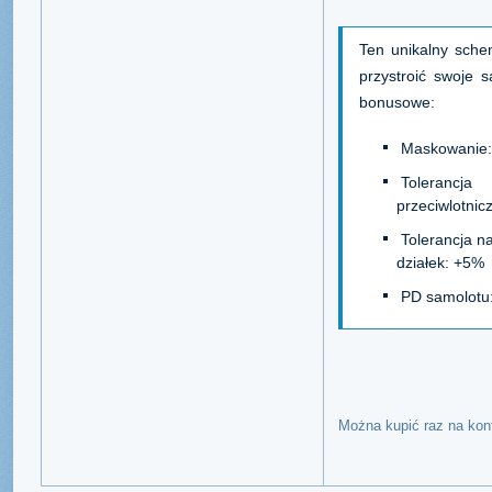
Ten unikalny sch
przystroić swoje 
bonusowe:
Maskowanie
Toleranc
przeciwlotni
Tolerancja 
działek: +5%
PD samolotu
Ograniczenie
Można kupić raz na kon
60,95 EUR