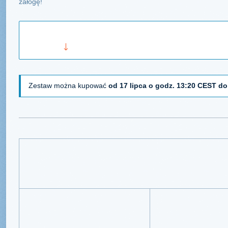
załogę!
Zasady rekompensaty samolotów
Rozwiń
Zestaw można kupować
od 17 lipca o godz. 13:20 CEST do
Ostre szpon
Ten zestaw z