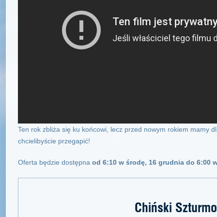
Ten rok zbliża się ku końcowi, lecz przed nowym rokiem mamy dla
chcielibyście przegapić!
Oferta będzie dostępna
od 6:10 w środę, 16 grudnia do 6:00 
Chiński Szturm