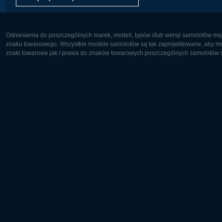
Odniesienia do poszczególnych marek, modeli, typów i/lub wersji samolotów maj
znaku towarowego. Wszystkie modele samolotów są tak zaprojektowane, aby możl
znaki towarowe jak i prawa do znaków towarowych poszczególnych samolotów są
Europa:
Ameryka 
Deutsch
English
English
Français
Čeština
Polski