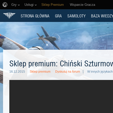
Gry
Usługi
Sklep Premium
Wsparcie Gracza
STRONA GŁÓWNA
GRA
SAMOLOTY
BAZA WIEDZ
Sklep premium: Chiński Szturmo
16.12.2015
Sklep premium
Dyskutuj na forum
W innych językach