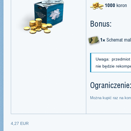
1000
koron
Bonus:
1×
Schemat mal
Uwaga: przedmiot
nie będzie rekomp
Ograniczenie
Można kupić raz na kon
4,27 EUR