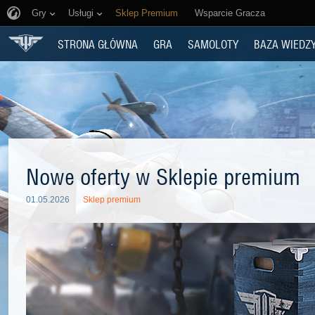
Gry
Usługi
Sklep Premium
Wsparcie Gracza
STRONA GŁÓWNA
GRA
SAMOLOTY
BAZA WIEDZ
Nowe oferty w Sklepie premium
01.05.2026
Sklep premium