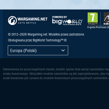
© 2012–2026 Wargaming.net. Wszelkie prawa zastrzeżone.
Obsługiwana przez BigWorld Technology™ ©
Europa (Polski)
Odniesienia do poszczególnych marek, modeli, typów i/lub wersji samolotów maj
znaku towarowego. Wszystkie modele samolotów są tak zaprojektowane, aby możl
znaki towarowe jak i prawa do znaków towarowych poszczególnych samolotów są