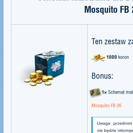
Mosquito FB 
Ten zestaw z
1000
koron
Bonus:
1×
Schemat mal
Mosquito FB 26
Uwaga: przedmiot
nie będzie rekomp