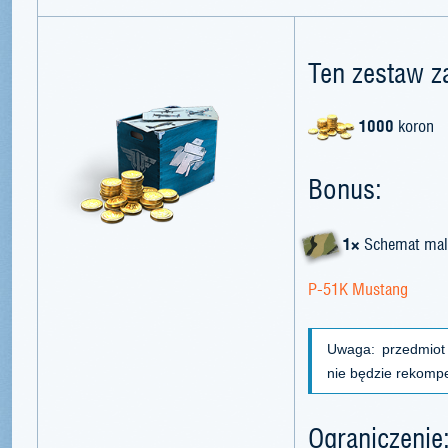
Ten zestaw z
1000
koron
Bonus:
1×
Schemat mal
P-51K Mustang
Uwaga: przedmiot
nie będzie rekomp
Ograniczenie