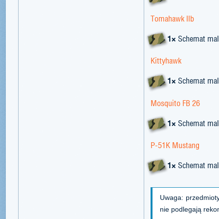
Tomahawk IIb
1×
Schemat mal
Kittyhawk
1×
Schemat mal
Mosquito FB 26
1×
Schemat mal
P-51K Mustang
1×
Schemat mal
Uwaga: przedmiot
nie podlegają rek