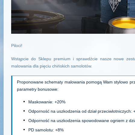
Piloci!
Wstąpcie do Sklepu premium i sprawdźcie nasze nowe zest
malowania dla pięciu chińskich samolotów.
Proponowane schematy malowania pomogą Wam stylowo przyst
parametry bonusowe:
Maskowanie: +20%
Odporność na uszkodzenia od dział przeciwlotniczych:
Odporność na uszkodzenia spowodowane ogniem z dzi
PD samolotu: +8%