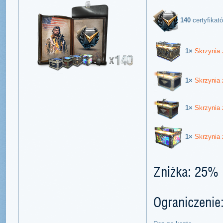
140
certyfikat
1×
Skrzynia
1×
Skrzynia 
1×
Skrzynia
1×
Skrzynia 
Zniżka: 25%
Ograniczenie