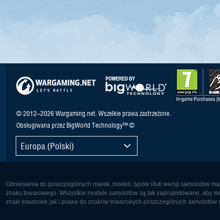
© 2012–2026 Wargaming.net. Wszelkie prawa zastrzeżone.
Obsługiwana przez BigWorld Technology™ ©
Europa (Polski)
Odniesienia do poszczególnych marek, modeli, typów i/lub wersji samolotów maj
znaku towarowego. Wszystkie modele samolotów są tak zaprojektowane, aby możl
znaki towarowe jak i prawa do znaków towarowych poszczególnych samolotów są