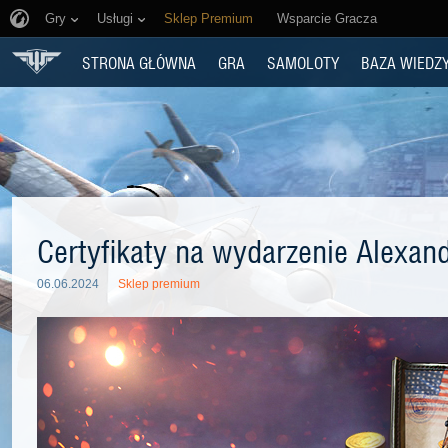
Gry
Usługi
Sklep Premium
Wsparcie Gracza
STRONA GŁÓWNA
GRA
SAMOLOTY
BAZA WIEDZ
Certyfikaty na wydarzenie Alexan
06.06.2024
Sklep premium