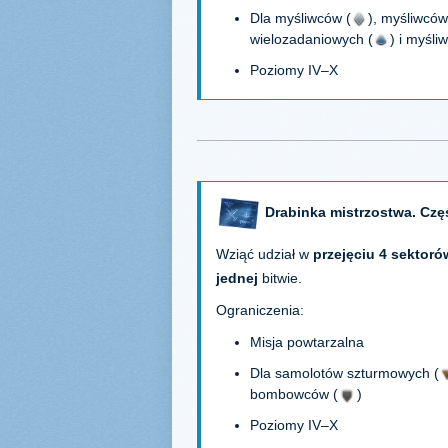
Dla myśliwców (
), myśliwców
wielozadaniowych (
) i myśli
Poziomy IV–X
Drabinka mistrzostwa. Czę
Wziąć udział w
przejęciu 4 sektoró
jednej
bitwie.
Ograniczenia:
Misja powtarzalna
Dla samolotów szturmowych (
bombowców (
)
Poziomy IV–X