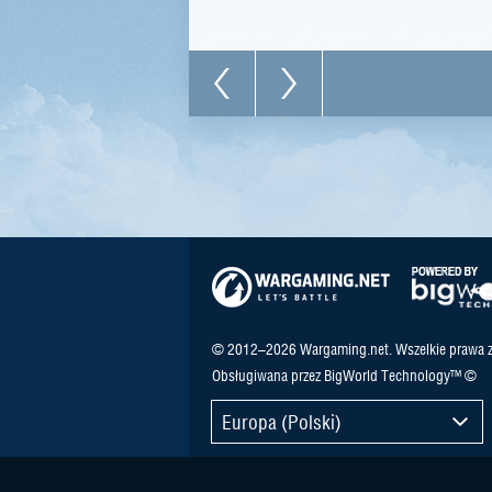
© 2012–2026 Wargaming.net. Wszelkie prawa z
Obsługiwana przez BigWorld Technology™ ©
Europa (Polski)