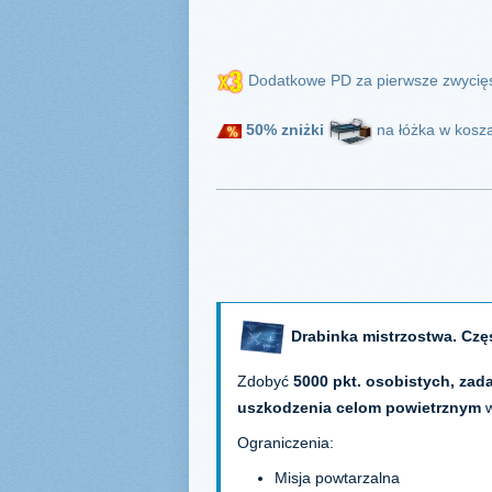
Dodatkowe PD za pierwsze zwycię
50% zniżki
na łóżka w kosza
Drabinka mistrzostwa. Czę
Zdobyć
5000 pkt. osobistych, zad
uszkodzenia celom powietrznym
Ograniczenia:
Misja powtarzalna