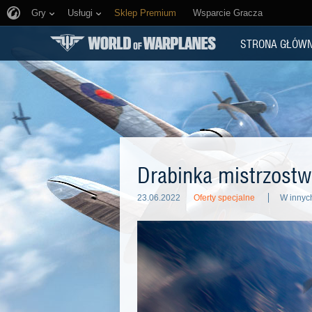
Gry
Usługi
Sklep Premium
Wsparcie Gracza
STRONA GŁÓW
Drabinka mistrzost
23.06.2022
Oferty specjalne
W innyc