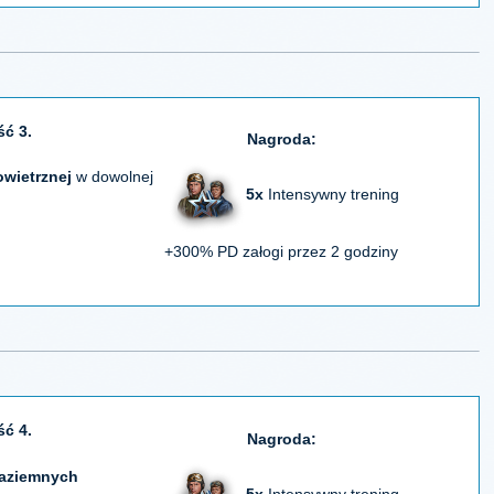
ść 3.
Nagroda:
wietrznej
w dowolnej
5x
Intensywny trening
+300% PD załogi przez 2 godziny
ść 4.
Nagroda:
aziemnych
5x
Intensywny trening