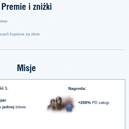
Premie i zniżki
stwo
rach kupione za złoto
Misje
ść 1.
Nagroda:
ając
+200%
PD załogi
w
jednej
bitwie.