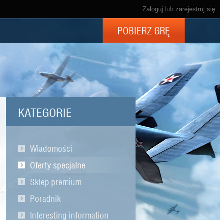
Zaloguj
lub
zarejestruj się
POBIERZ GRĘ
KATEGORIE
Wiadomości
Oferty specjalne
Sklep premium
Poradnik
Interesting information