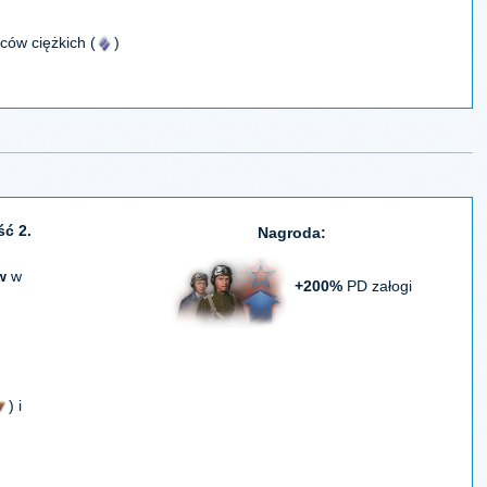
wców ciężkich (
)
ść 2.
Nagroda:
w
w
+200%
PD załogi
) i