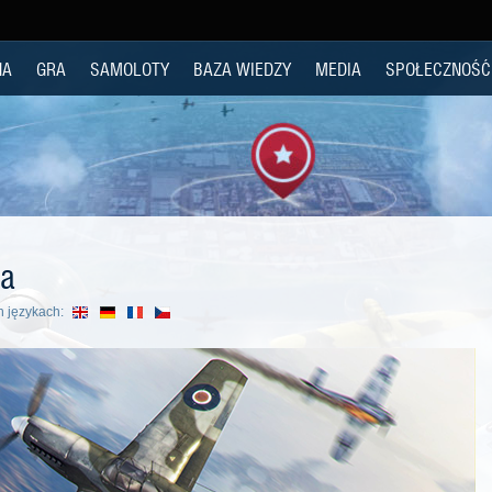
NA
GRA
SAMOLOTY
BAZA WIEDZY
MEDIA
SPOŁECZNOŚĆ
wa
h językach: