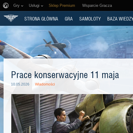
Gry
Usługi
Sklep Premium
Wsparcie Gracza
STRONA GŁÓWNA
GRA
SAMOLOTY
BAZA WIEDZ
Prace konserwacyjne 11 maja
10.05.2026
Wiadomości