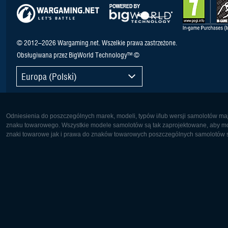
© 2012–2026 Wargaming.net. Wszelkie prawa zastrzeżone.
Obsługiwana przez BigWorld Technology™ ©
Europa (Polski)
Odniesienia do poszczególnych marek, modeli, typów i/lub wersji samolotów maj
znaku towarowego. Wszystkie modele samolotów są tak zaprojektowane, aby możl
znaki towarowe jak i prawa do znaków towarowych poszczególnych samolotów są
Europa:
Ameryka 