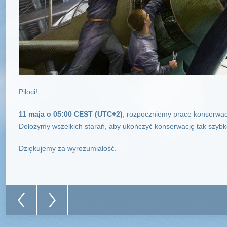
Piloci!
11 maja o 05:00 CEST (UTC+2)
, rozpoczniemy prace konserwac
Dołożymy wszelkich starań, aby ukończyć konserwację tak szybko
Dziękujemy za wyrozumiałość.