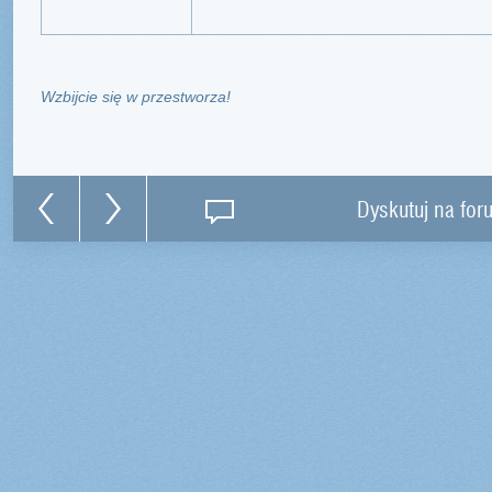
Wzbijcie się w przestworza!
Dyskutuj na for