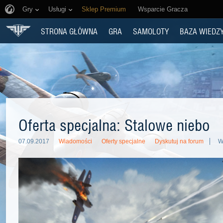
Gry
Usługi
Sklep Premium
Wsparcie Gracza
STRONA GŁÓWNA
GRA
SAMOLOTY
BAZA WIEDZ
Oferta specjalna: Stalowe niebo
07.09.2017
Wiadomości
Oferty specjalne
Dyskutuj na forum
W