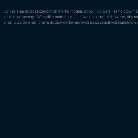
Odniesienia do poszczególnych marek, modeli, typów i/lub wersji samolotów maj
znaku towarowego. Wszystkie modele samolotów są tak zaprojektowane, aby możl
znaki towarowe jak i prawa do znaków towarowych poszczególnych samolotów są
Europa:
Ameryka 
Deutsch
English
English
Français
Čeština
Polski
Русский