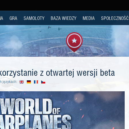
NA
GRA
SAMOLOTY
BAZA WIEDZY
MEDIA
SPOŁECZNOŚĆ
korzystanie z otwartej wersji beta
h językach: