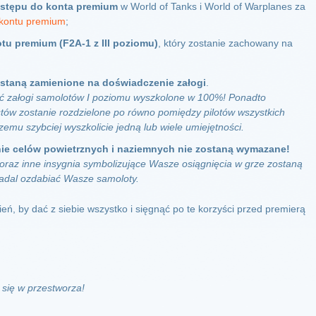
ostępu do konta premium
w World of Tanks i World of Warplanes za
kontu premium
;
u premium (F2A-1 z III poziomu)
, który zostanie zachowany na
staną zamienione na doświadczenie załogi
.
ć załogi samolotów I poziomu wyszkolone w 100%! Ponadto
stów zostanie rozdzielone po równo pomiędzy pilotów wszystkich
emu szybciej wyszkolicie jedną lub wiele umiejętności.
nie celów powietrznych i naziemnych nie zostaną wymazane!
 oraz inne insygnia symbolizujące Wasze osiągnięcia w grze zostaną
adal ozdabiać Wasze samoloty.
zień, by dać z siebie wszystko i sięgnąć po te korzyści przed premierą
e się w przestworza!