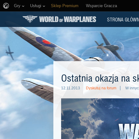
Gry
Usługi
Sklep Premium
Wsparcie Gracza
STRONA GŁÓW
Ostatnia okazja na s
12.11.2013
Dyskutuj na forum
W innyc