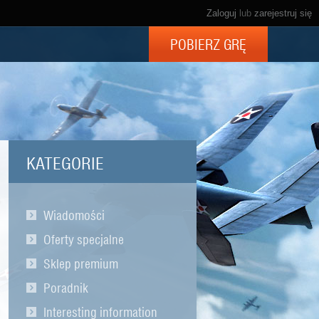
Zaloguj
lub
zarejestruj się
POBIERZ GRĘ
KATEGORIE
Wiadomości
Oferty specjalne
Sklep premium
Poradnik
Interesting information