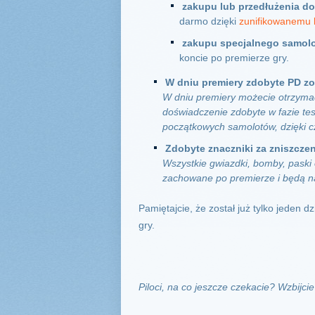
zakupu lub przedłużenia d
darmo dzięki
zunifikowanemu 
zakupu specjalnego samolot
koncie po premierze gry.
W dniu premiery zdobyte PD zo
W dniu premiery możecie otrzyma
doświadczenie zdobyte w fazie te
początkowych samolotów, dzięki cz
Zdobyte znaczniki za zniszcze
Wszystkie gwiazdki, bomby, paski
zachowane po premierze i będą n
Pamiętajcie, że został już tylko jeden d
gry.
Piloci, na co jeszcze czekacie? Wzbijci