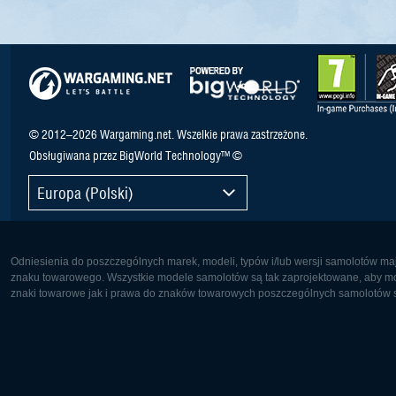
© 2012–2026 Wargaming.net. Wszelkie prawa zastrzeżone.
Obsługiwana przez BigWorld Technology™ ©
Europa (Polski)
Odniesienia do poszczególnych marek, modeli, typów i/lub wersji samolotów maj
znaku towarowego. Wszystkie modele samolotów są tak zaprojektowane, aby możl
znaki towarowe jak i prawa do znaków towarowych poszczególnych samolotów są