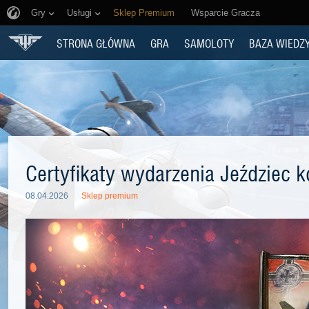
Gry
Usługi
Sklep Premium
Wsparcie Gracza
STRONA GŁÓWNA
GRA
SAMOLOTY
BAZA WIEDZ
Certyfikaty wydarzenia Jeździec 
08.04.2026
Sklep premium