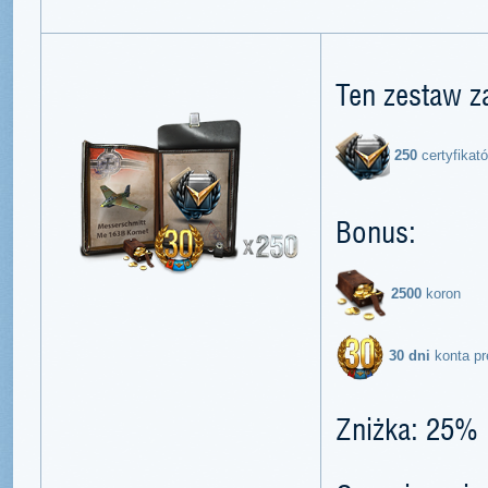
Ten zestaw z
250
certyfikat
Bonus:
2500
koron
30 dni
konta p
Zniżka: 25%