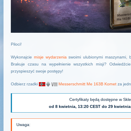
Piloci!
Wykonajcie
misje wydarzenia
swoimi ulubionymi maszynami, b
Brakuje czasu na wypełnienie wszystkich misji? Odwiedźcie
przyspieszyć swoje postępy!
Odbierz rzadki
Messerschmitt Me 163B Komet
za jed
Certyfikaty będą dostępne w Skl
od 8 kwietnia, 13:20 CEST do 29 kwietni
Uwaga: