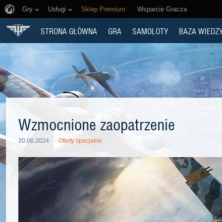
Gry
Usługi
Sklep Premium
Wsparcie Gracza
STRONA GŁÓWNA
GRA
SAMOLOTY
BAZA WIEDZ
Wzmocnione zaopatrzenie
20.06.2024
Oferty specjalne