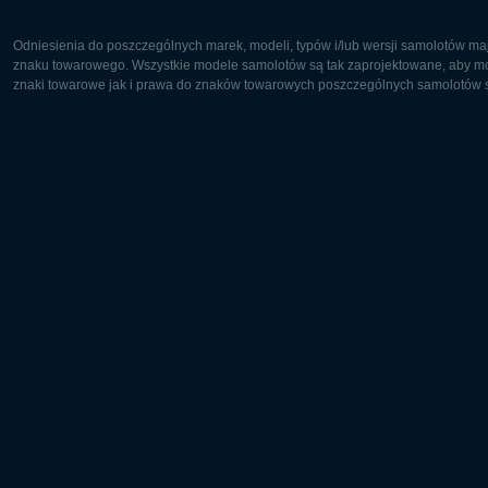
Odniesienia do poszczególnych marek, modeli, typów i/lub wersji samolotów maj
znaku towarowego. Wszystkie modele samolotów są tak zaprojektowane, aby możl
znaki towarowe jak i prawa do znaków towarowych poszczególnych samolotów są
Europa:
Ameryka 
Deutsch
English
English
Français
Čeština
Polski
Русский