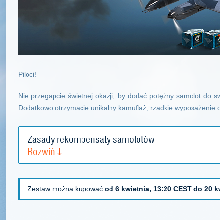
Piloci!
Nie przegapcie świetnej okazji, by dodać potężny samolot do
Dodatkowo otrzymacie unikalny kamuflaż, rzadkie wyposażenie o
Zasady rekompensaty samolotów
Rozwiń
Zestaw można kupować
od 6 kwietnia, 13:20 CEST do 20 k