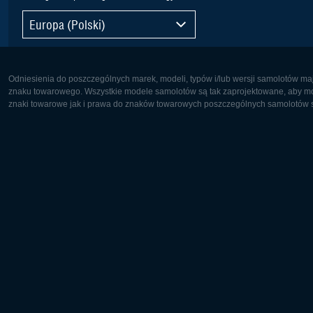
Europa (Polski)
Odniesienia do poszczególnych marek, modeli, typów i/lub wersji samolotów maj
znaku towarowego. Wszystkie modele samolotów są tak zaprojektowane, aby możl
znaki towarowe jak i prawa do znaków towarowych poszczególnych samolotów są
Europa:
Ameryka 
Deutsch
English
English
Français
Čeština