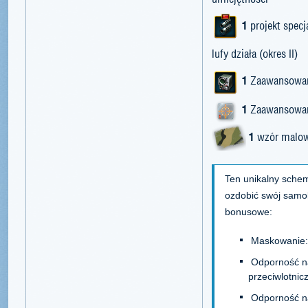
1
projekt spec
lufy działa (okres II)
1
Zaawansowan
1
Zaawansowany
1
wzór malow
Ten unikalny sch
ozdobić swój samol
bonusowe:
Maskowanie
Odporność na
przeciwlotni
Odporność n