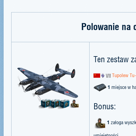
Polowanie na 
Ten zestaw z
Tupolew Tu
1
miejsce w h
Bonus:
1
załoga wyszk
umiejętności