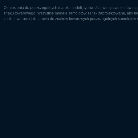
Odniesienia do poszczególnych marek, modeli, typów i/lub wersji samolotów maj
znaku towarowego. Wszystkie modele samolotów są tak zaprojektowane, aby możl
znaki towarowe jak i prawa do znaków towarowych poszczególnych samolotów są
Europa:
Ameryka 
Deutsch
English
English
Français
Čeština
Polski
Русский