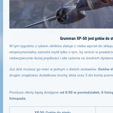
Grumman XP-50 jest gotów do sta
W tym tygodniu z rykiem silników zlatuje z nieba wprost do skl
eksperymentalny samolot myśli tylko o tym, by wrócić w powietrz
niebezpiecznie dużej prędkości i sile rażenia na średnich dystan
Już dziś możesz go mieć w jednym z dwóch zestawów:
Gotów d
drugim znajdziesz dodatkowo trochę złota oraz 3 dni konta prem
Poniższe oferty będą dostępne
od 6:00 w poniedziałek, 6 list
listopada
.
XP-50: Gotów do startu