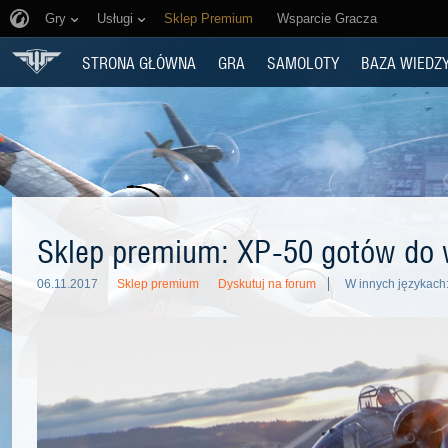
Gry
Usługi
Sklep Premium
Wsparcie Gracza
STRONA GŁÓWNA
GRA
SAMOLOTY
BAZA WIEDZ
Sklep premium: XP-50 gotów do 
06.11.2017
Sklep premium
Dyskutuj na forum
W innych językach