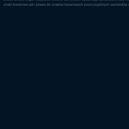
znaki towarowe jak i prawa do znaków towarowych poszczególnych samolotów są
Europa:
Ameryka 
Deutsch
English
English
Français
Čeština
Polski
Русский