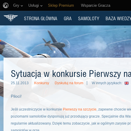
Gry
Usługi
Sklep Premium
Wsparcie Gracza
STRONA GŁÓWNA
GRA
SAMOLOTY
BAZA WIEDZ
Sytuacja w konkursie Pierwszy na
25.11.2013
Konkursy
Dyskutuj na forum
W innych językach:
Piloci!
Jeśli uczestniczycie w konkursie
Pierwszy na szczycie
, zapewne chcecie wie
poziomami samolotów dysponują już przodujący gracze. Specjalnie dla Was
regularnie aktualizowany. Dzięki temu zobaczycie, jak w ogólnym zarysie
samolotów w grze.