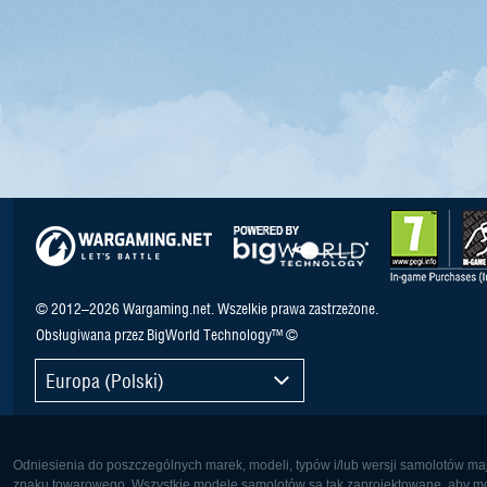
© 2012–2026 Wargaming.net. Wszelkie prawa zastrzeżone.
Obsługiwana przez BigWorld Technology™ ©
Europa (Polski)
Odniesienia do poszczególnych marek, modeli, typów i/lub wersji samolotów maj
znaku towarowego. Wszystkie modele samolotów są tak zaprojektowane, aby możl