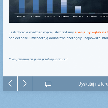
Jeśli chcecie wiedzieć więcej, stworzyliśmy
specjalny wątek na
społeczności umieszczają dodatkowe szczegóły i najnowsze info
Piloci, obserwujcie pilnie przebieg konkursu!
Dyskutuj na for