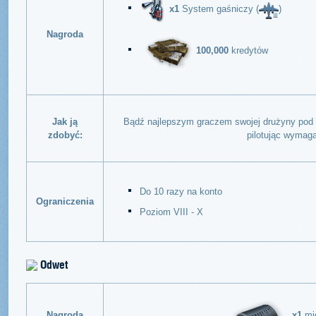
x1
System gaśniczy (
)
Nagroda
100,000
kredytów
Jak ją
Bądź najlepszym graczem swojej drużyny pod
zdobyć:
pilotując wymag
Do 10 razy na konto
Ograniczenia
Poziom VIII - X
Odwet
x1
mie
Nagroda