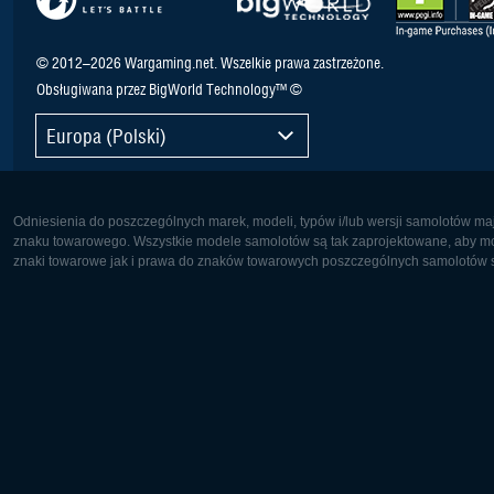
© 2012–2026 Wargaming.net. Wszelkie prawa zastrzeżone.
Obsługiwana przez BigWorld Technology™ ©
Europa (Polski)
Odniesienia do poszczególnych marek, modeli, typów i/lub wersji samolotów maj
znaku towarowego. Wszystkie modele samolotów są tak zaprojektowane, aby możl
znaki towarowe jak i prawa do znaków towarowych poszczególnych samolotów są
Europa:
Ameryka 
Deutsch
English