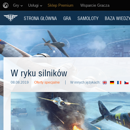
Gry
Usługi
Sklep Premium
Wsparcie Gracza
STRONA GŁÓWNA
GRA
SAMOLOTY
BAZA WIEDZ
W ryku silników
08.08.2019
Oferty specjalne
W innych językach: