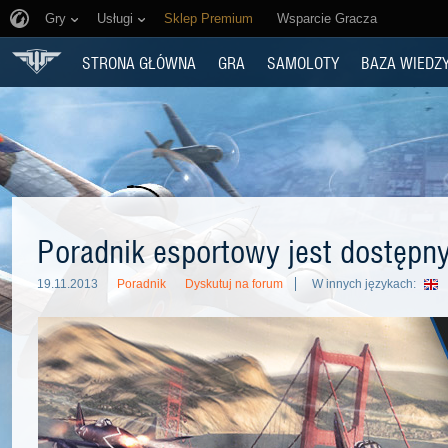
Gry
Usługi
Sklep Premium
Wsparcie Gracza
STRONA GŁÓWNA
GRA
SAMOLOTY
BAZA WIEDZ
Poradnik esportowy jest dostępn
19.11.2013
Poradnik
Dyskutuj na forum
W innych językach: