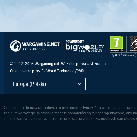
© 2012–2026 Wargaming.net. Wszelkie prawa zastrzeżone.
Obsługiwana przez BigWorld Technology™ ©
Europa (Polski)
Odniesienia do poszczególnych marek, modeli, typów i/lub wersji samolotów maj
znaku towarowego. Wszystkie modele samolotów są tak zaprojektowane, aby możl
znaki towarowe jak i prawa do znaków towarowych poszczególnych samolotów są