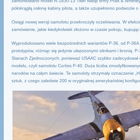
zamontowano model R-1830-13 Twin Wasp firmy Pratt & Whitney
półokrągłą osłonę kabiny pilota, a także uzupełniono podwozie o
Osiągi nowej wersji samolotu przekroczyły oczekiwania. W efekc
zamówienie, jakie kiedykolwiek złożono w czasie pokoju, kupują
Wyprodukowano wiele bezpośrednich wariantów P-36, od P-36A 
prototypów, różniąc się jedynie ulepszonymi silnikami i bronią. 
Stanach Zjednoczonych, ponieważ USAAC szybko zadecydował o
modelu, czyli samolotu Curtiss P-40. Duża liczba zmodyfikowany
narodów na całym świecie. Te samoloty otrzymały oznaczenie „
sztuk, z czego zaledwie 200 w oryginalnej amerykańskiej konfigur