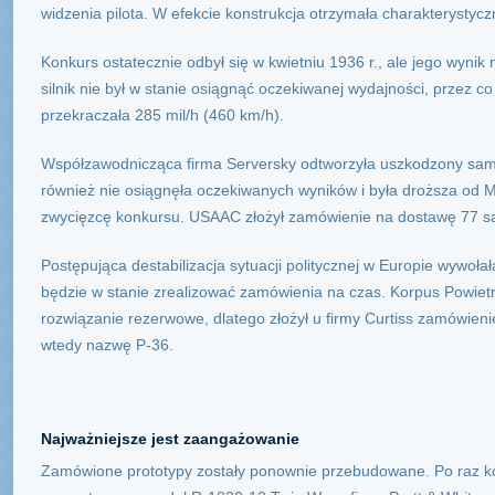
widzenia pilota. W efekcie konstrukcja otrzymała charakterystyczn
Konkurs ostatecznie odbył się w kwietniu 1936 r., ale jego wynik 
silnik nie był w stanie osiągnąć oczekiwanej wydajności, przez
przekraczała 285 mil/h (460 km/h).
Współzawodnicząca firma Serversky odtworzyła uszkodzony sam
również nie osiągnęła oczekiwanych wyników i była droższa od M
zwycięzcę konkursu. USAAC złożył zamówienie na dostawę 77 s
Postępująca destabilizacja sytuacji politycznej w Europie wywoła
będzie w stanie zrealizować zamówienia na czas. Korpus Powiet
rozwiązanie rezerwowe, dlatego złożył u firmy Curtiss zamówieni
wtedy nazwę P-36.
Najważniejsze jest zaangażowanie
Zamówione prototypy zostały ponownie przebudowane. Po raz kol