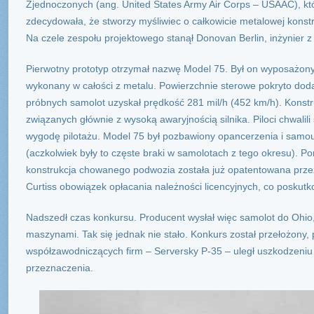
Zjednoczonych (ang. United States Army Air Corps – USAAC), któ
zdecydowała, że stworzy myśliwiec o całkowicie metalowej kons
Na czele zespołu projektowego stanął Donovan Berlin, inżynier z 
Pierwotny prototyp otrzymał nazwę Model 75. Był on wyposażony 
wykonany w całości z metalu. Powierzchnie sterowe pokryto dod
próbnych samolot uzyskał prędkość 281 mil/h (452 km/h). Konst
związanych głównie z wysoką awaryjnością silnika. Piloci chwali
wygodę pilotażu. Model 75 był pozbawiony opancerzenia i samous
(aczkolwiek były to częste braki w samolotach z tego okresu). P
konstrukcja chowanego podwozia została już opatentowana przez 
Curtiss obowiązek opłacania należności licencyjnych, co poskut
Nadszedł czas konkursu. Producent wysłał więc samolot do Ohio,
maszynami. Tak się jednak nie stało. Konkurs został przełożony,
współzawodniczących firm – Serversky P-35 – uległ uszkodzeni
przeznaczenia.