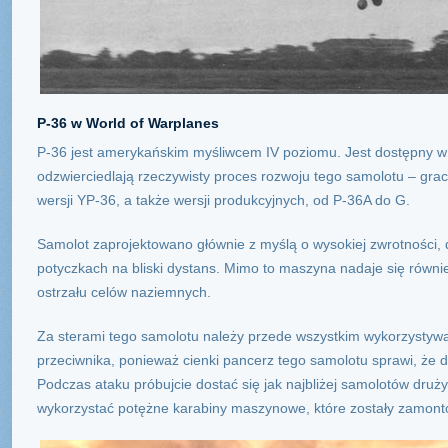
P-36 w World of Warplanes
P-36 jest amerykańskim myśliwcem IV poziomu. Jest dostępny w 
odzwierciedlają rzeczywisty proces rozwoju tego samolotu – gra
wersji YP-36, a także wersji produkcyjnych, od P-36A do G.
Samolot zaprojektowano głównie z myślą o wysokiej zwrotności, d
potyczkach na bliski dystans. Mimo to maszyna nadaje się równi
ostrzału celów naziemnych.
Za sterami tego samolotu należy przede wszystkim wykorzystywać
przeciwnika, ponieważ cienki pancerz tego samolotu sprawi, że do
Podczas ataku próbujcie dostać się jak najbliżej samolotów druż
wykorzystać potężne karabiny maszynowe, które zostały zamont