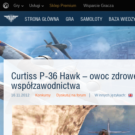
Gry
Usługi
Sklep Premium
Wsparcie Gracza
STRONA GŁÓWNA
GRA
SAMOLOTY
BAZA WIEDZ
Curtiss P-36 Hawk – owoc zdrow
współzawodnictwa
16.11.2012
Konkursy
Dyskutuj na forum
W innych językach: