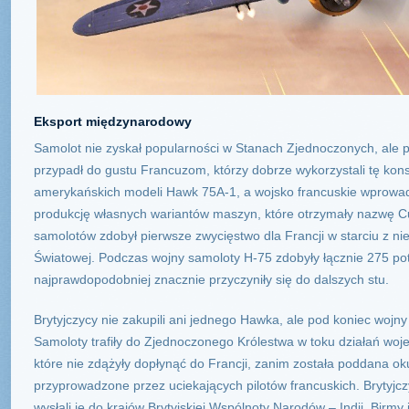
Eksport międzynarodowy
Samolot nie zyskał popularności w Stanach Zjednoczonych, ale prz
przypadł do gustu Francuzom, którzy dobrze wykorzystali tę konst
amerykańskich modeli Hawk 75A-1, a wojsko francuskie wprowadzi
produkcję własnych wariantów maszyn, które otrzymały nazwę Cur
samolotów zdobył pierwsze zwycięstwo dla Francji w starciu z 
Światowej. Podczas wojny samoloty H-75 zdobyły łącznie 275 pot
najprawdopodobniej znacznie przyczyniły się do dalszych stu.
Brytyjczycy nie zakupili ani jednego Hawka, ale pod koniec wojny 
Samoloty trafiły do Zjednoczonego Królestwa w toku działań woje
które nie zdążyły dopłynąć do Francji, zanim została poddana oku
przyprowadzone przez uciekających pilotów francuskich. Brytyj
wysłali je do krajów Brytyjskiej Wspólnoty Narodów – Indii, Birmy 