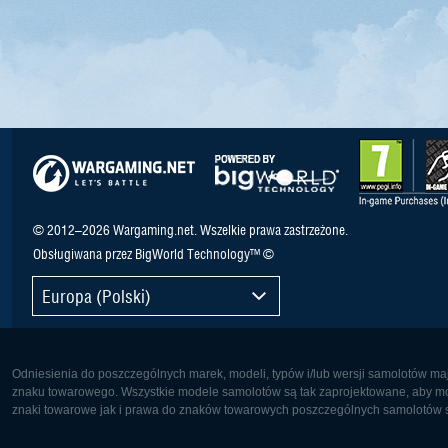
© 2012–2026 Wargaming.net. Wszelkie prawa zastrzeżone.
Obsługiwana przez BigWorld Technology™ ©
Europa (Polski)
Odniesienia do poszczególnych marek, modeli, typów i/lub wersji samolotów maj
znaku towarowego. Wszystkie modele samolotów są tak zaprojektowane, aby możl
znaki towarowe jak i prawa do znaków towarowych poszczególnych samolotów są