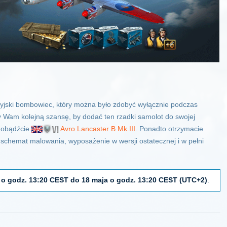
yjski bombowiec, który można było zdobyć wyłącznie podczas
y Wam kolejną szansę, by dodać ten rzadki samolot do swojej
zdobądźcie
Avro Lancaster B Mk.III
. Ponadto otrzymacie
, schemat malowania, wyposażenie w wersji ostatecznej i w pełni
 o godz. 13:20 CEST do 18 maja o godz. 13:20 CEST (UTC+2)
.