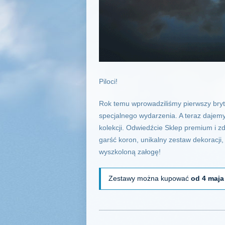
Piloci!
Rok temu wprowadziliśmy pierwszy bryt
specjalnego wydarzenia. A teraz dajem
kolekcji. Odwiedźcie Sklep premium i 
garść koron, unikalny zestaw dekoracji
wyszkoloną załogę!
Zestawy można kupować
od 4 maja