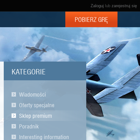
Zaloguj
lub
zarejestruj się
POBIERZ GRĘ
KATEGORIE
Wiadomości
Oferty specjalne
Sklep premium
Poradnik
Interesting information