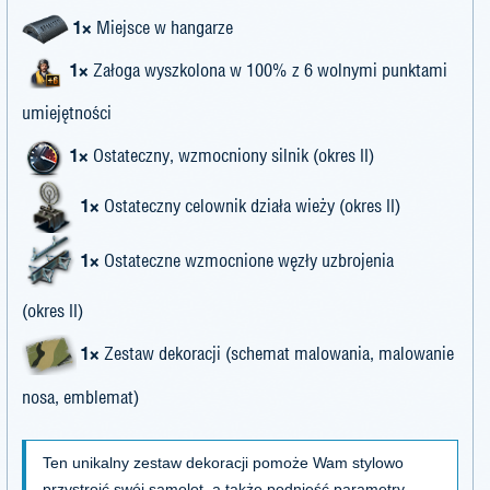
1×
Miejsce w hangarze
1×
Załoga wyszkolona w 100% z 6 wolnymi punktami
umiejętności
1×
Ostateczny, wzmocniony silnik (okres II)
1×
Ostateczny celownik działa wieży (okres II)
1×
Ostateczne wzmocnione węzły uzbrojenia
(okres II)
1×
Zestaw dekoracji (schemat malowania, malowanie
nosa, emblemat)
Ten unikalny zestaw dekoracji pomoże Wam stylowo
przystroić swój samolot, a także podnieść parametry