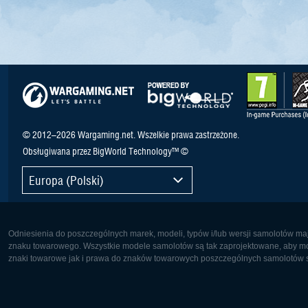
© 2012–2026 Wargaming.net. Wszelkie prawa zastrzeżone.
Obsługiwana przez BigWorld Technology™ ©
Europa (Polski)
Odniesienia do poszczególnych marek, modeli, typów i/lub wersji samolotów maj
znaku towarowego. Wszystkie modele samolotów są tak zaprojektowane, aby możl
znaki towarowe jak i prawa do znaków towarowych poszczególnych samolotów są