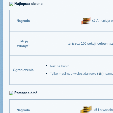
Najlepsza obrona
x5
Amunicja o
Nagroda
Jak ją
Zniszcz
100 sekcji celów na
zdobyć:
Raz na konto
Ograniczenia
Tylko myśliwce wielozadaniowe (
), sam
Pomocna dłoń
x5
Łatwopaln
Nagroda