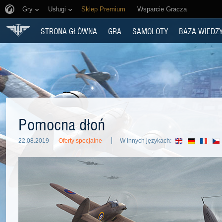
Gry
Usługi
Sklep Premium
Wsparcie Gracza
STRONA GŁÓWNA
GRA
SAMOLOTY
BAZA WIEDZ
Pomocna dłoń
22.08.2019
Oferty specjalne
W innych językach: