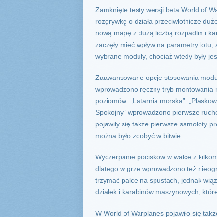
Zamknięte testy wersji beta World of 
rozgrywkę o działa przeciwlotnicze duż
nową mapę z dużą liczbą rozpadlin i k
zaczęły mieć wpływ na parametry lotu,
wybrane moduły, chociaż wtedy były je
Zaawansowane opcje stosowania modułów
wprowadzono ręczny tryb montowania 
poziomów: „Latarnia morska”, „Płaskowy
Spokojny” wprowadzono pierwsze ruchom
pojawiły się także pierwsze samoloty pr
można było zdobyć w bitwie.
Wyczerpanie pocisków w walce z kilkom
dlatego w grze wprowadzono też nieogra
trzymać palce na spustach, jednak wią
działek i karabinów maszynowych, które
W World of Warplanes pojawiło się takż