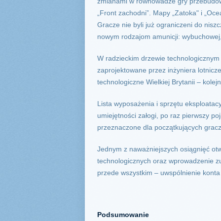
zmianami w równowadze gry przebudowa
„Front zachodni”. Mapy „Zatoka" i „Oce
Gracze nie byli już ograniczeni do niszc
nowym rodzajom amunicji: wybuchowej,
W radzieckim drzewie technologicznym p
zaprojektowane przez inżyniera lotnic
technologiczne Wielkiej Brytanii – kolejne
Lista wyposażenia i sprzętu eksploata
umiejętności załogi, po raz pierwszy po
przeznaczone dla początkujących gracz
Jednym z naważniejszych osiągnięć otw
technologicznych oraz wprowadzenie zu
przede wszystkim – uwspólnienie konta
Podsumowanie