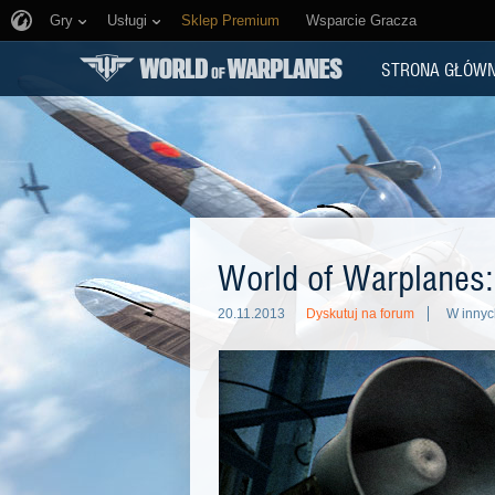
Gry
Usługi
Sklep Premium
Wsparcie Gracza
STRONA GŁÓW
World of Warplanes: 
20.11.2013
Dyskutuj na forum
W innyc