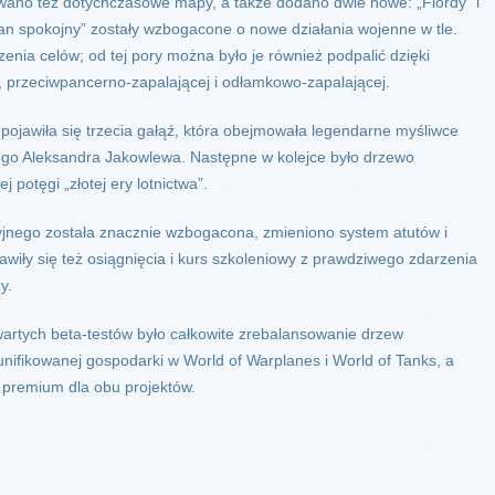
no też dotychczasowe mapy, a także dodano dwie nowe: „Fiordy” i
an spokojny” zostały wzbogacone o nowe działania wojenne w tle.
zenia celów; od tej pory można było je również podpalić dzięki
 przeciwpancerno-zapalającej i odłamkowo-zapalającej.
ojawiła się trzecia gałąź, która obejmowała legendarne myśliwce
zego Aleksandra Jakowlewa. Następne w kolejce było drzewo
j potęgi „złotej ery lotnictwa”.
cyjnego została znacznie wzbogacona, zmieniono system atutów i
jawiły się też osiągnięcia i kurs szkoleniowy z prawdziwego zdarzenia
y.
artych beta-testów było całkowite zrebalansowanie drzew
nifikowanej gospodarki w World of Warplanes i World of Tanks, a
 premium dla obu projektów.