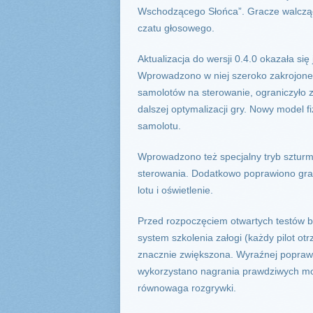
Wschodzącego Słońca”. Gracze walczący
czatu głosowego.
Aktualizacja do wersji 0.4.0 okazała s
Wprowadzono w niej szeroko zakrojone z
samolotów na sterowanie, ograniczyło z
dalszej optymalizacji gry. Nowy model f
samolotu.
Wprowadzono też specjalny tryb szturm
sterowania. Dodatkowo poprawiono graf
lotu i oświetlenie.
Przed rozpoczęciem otwartych testów be
system szkolenia załogi (każdy pilot otr
znacznie zwiększona. Wyraźnej poprawie
wykorzystano nagrania prawdziwych mod
równowaga rozgrywki.