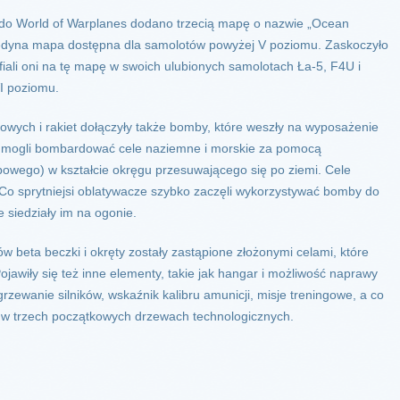
 do World of Warplanes dodano trzecią mapę o nazwie „Ocean
 jedyna mapa dostępna dla samolotów powyżej V poziomu. Zaskoczyło
afiali oni na tę mapę w swoich ulubionych samolotach Ła-5, F4U i
I poziomu.
owych i rakiet dołączyły także bomby, które weszły na wyposażenie
ze mogli bombardować cele naziemne i morskie za pomocą
owego) w kształcie okręgu przesuwającego się po ziemi. Cele
ty. Co sprytniejsi oblatywacze szybko zaczęli wykorzystywać bomby do
 siedziały im na ogonie.
w beta beczki i okręty zostały zastąpione złożonymi celami, które
jawiły się też inne elementy, takie jak hangar i możliwość naprawy
zewanie silników, wskaźnik kalibru amunicji, misje treningowe, a co
 w trzech początkowych drzewach technologicznych.