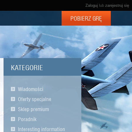
Zaloguj
lub
zarejestruj się
POBIERZ GRĘ
KATEGORIE
Wiadomości
Oferty specjalne
Sklep premium
Poradnik
Interesting information