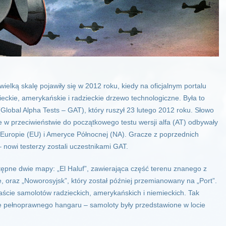
wielką skalę pojawiły się w 2012 roku, kiedy na oficjalnym portalu
ckie, amerykańskie i radzieckie drzewo technologiczne. Była to
(Global Alpha Tests – GAT), który ruszył 23 lutego 2012 roku. Słowo
 w przeciwieństwie do początkowego testu wersji alfa (AT) odbywały
, Europie (EU) i Ameryce Północnej (NA). Gracze z poprzednich
 nowi testerzy zostali uczestnikami GAT.
tępne dwie mapy: „El Haluf”, zawierająca część terenu znanego z
, oraz „Noworosyjsk”, który został później przemianowany na „Port”.
ście samolotów radzieckich, amerykańskich i niemieckich. Tak
e pełnoprawnego hangaru – samoloty były przedstawione w locie