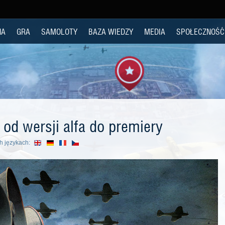
NA
GRA
SAMOLOTY
BAZA WIEDZY
MEDIA
SPOŁECZNOŚĆ
od wersji alfa do premiery
h językach: