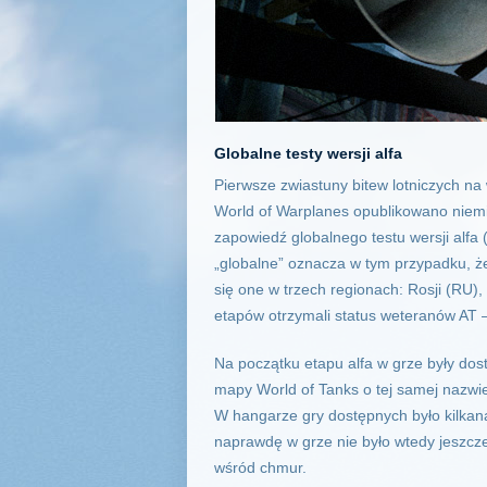
Globalne testy wersji alfa
Pierwsze zwiastuny bitew lotniczych na 
World of Warplanes opublikowano niemie
zapowiedź globalnego testu wersji alfa 
„globalne” oznacza w tym przypadku, że
się one w trzech regionach: Rosji (RU)
etapów otrzymali status weteranów AT –
Na początku etapu alfa w grze były dos
mapy World of Tanks o tej samej nazwie
W hangarze gry dostępnych było kilkana
naprawdę w grze nie było wtedy jeszcz
wśród chmur.