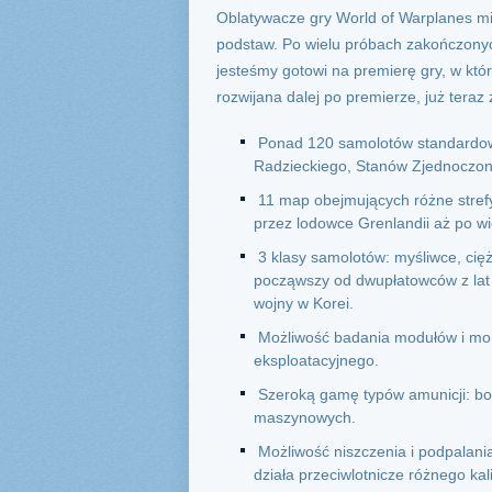
Oblatywacze gry World of Warplanes mi
podstaw. Po wielu próbach zakończony
jesteśmy gotowi na premierę gry, w któ
rozwijana dalej po premierze, już tera
Ponad 120 samolotów standardow
Radzieckiego, Stanów Zjednoczonyc
11 map obejmujących różne strefy 
przez lodowce Grenlandii aż po wi
3 klasy samolotów: myśliwce, cię
począwszy od dwupłatowców z lat
wojny w Korei.
Możliwość badania modułów i mo
eksploatacyjnego.
Szeroką gamę typów amunicji: bom
maszynowych.
Możliwość niszczenia i podpalani
działa przeciwlotnicze różnego kal