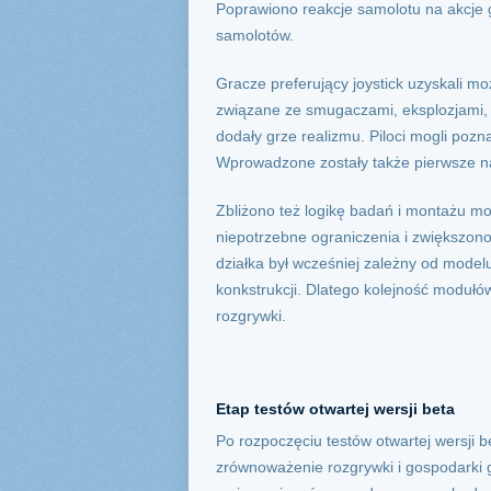
Poprawiono reakcje samolotu na akcje g
samolotów.
Gracze preferujący joystick uzyskali m
związane ze smugaczami, eksplozjami, 
dodały grze realizmu. Piloci mogli poz
Wprowadzone zostały także pierwsze na
Zbliżono też logikę badań i montażu mo
niepotrzebne ograniczenia i zwiększon
działka był wcześniej zależny od modelu
konkstrukcji. Dlatego kolejność modułó
rozgrywki.
Etap testów otwartej wersji beta
Po rozpoczęciu testów otwartej wersji 
zrównoważenie rozgrywki i gospodarki g