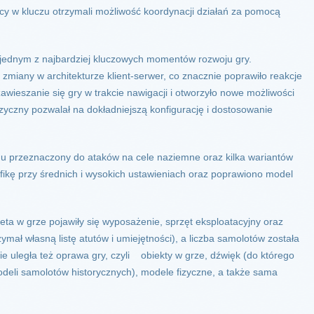
 w kluczu otrzymali możliwość koordynacji działań za pomocą
ię jednym z najbardziej kluczowych momentów rozwoju gry.
miany w architekturze klient-serwer, co znacznie poprawiło reakcje
awieszanie się gry w trakcie nawigacji i otworzyło nowe możliwości
izyczny pozwalał na dokładniejszą konfigurację i dostosowanie
u przeznaczony do ataków na cele naziemne oraz kilka wariantów
ikę przy średnich i wysokich ustawieniach oraz poprawiono model
ta w grze pojawiły się wyposażenie, sprzęt eksploatacyjny oraz
zymał własną listę atutów i umiejętności), a liczba samolotów została
 uległa też oprawa gry, czyli obiekty w grze, dźwięk (do którego
eli samolotów historycznych), modele fizyczne, a także sama