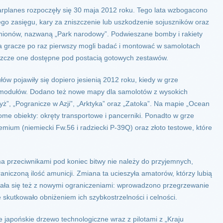
Warplanes rozpoczęły się 30 maja 2012 roku. Tego lata wzbogacono
ego zasięgu, kary za zniszczenie lub uszkodzenie sojuszników oraz
anionów, nazwaną „Park narodowy”. Podwieszane bomby i rakiety
 a gracze po raz pierwszy mogli badać i montować w samolotach
szcze one dostępne pod postacią gotowych zestawów.
 pojawiły się dopiero jesienią 2012 roku, kiedy w grze
modułów. Dodano też nowe mapy dla samolotów z wysokich
ż”, „Pogranicze w Azji”, „Arktyka” oraz „Zatoka”. Na mapie „Ocean
e obiekty: okręty transportowe i pancerniki. Ponadto w grze
emium (niemiecki Fw.56 i radziecki P-39Q) oraz złoto testowe, które
a przeciwnikami pod koniec bitwy nie należy do przyjemnych,
niczoną ilość amunicji. Zmiana ta ucieszyła amatorów, którzy lubią
zała się też z nowymi ograniczeniami: wprowadzono przegrzewanie
 skutkowało obniżeniem ich szybkostrzelności i celności.
e japońskie drzewo technologiczne wraz z pilotami z „Kraju