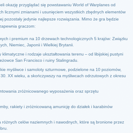
eli okazję przyglądać się powstawaniu World of Warplanes od
ch licznymi zmianami i usunięciem wszystkich zbędnych elementów
rej pozostały jedynie najlepsze rozwiązania. Mimo że gra będzie
z zapewnia graczom:
ych i premium na 10 drzewach technologicznych 5 krajów: Związku
h, Niemiec, Japonii i Wielkiej Brytanii.
klimatyczne i rodzaje ukształtowania terenu – od libijskiej pustyni
eżowce San Francisco i ruiny Stalingradu.
żkie myśliwce i samoloty szturmowe, podzielone na 10 poziomów,
 30. XX wieku, a skończywszy na myśliwcach odrzutowych z okresu
ntowania zróżnicowanego wyposażenia oraz sprzętu
by, rakiety i zróżnicowaną amunicję do działek i karabinów
a różnych celów naziemnych i nawodnych, które są bronione przez
ibru.