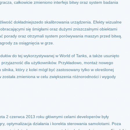
racza, całkowicie zmieniono interfejs bitwy oraz system badania
ożliwość dokładniejszedo skalibrowania urządzenia. Efekty wizualne
obracającymi się śmigłami oraz dużymi zniszczalnymi obiektami
nać porady oraz otrzymali system porówywania maszyn przed bitwą.
grody za osiągnięcia w grze.
dułów do tej wykorzystywanej w World of Tanks, a także usunięto
o przyjazność dla użytkowników. Przykładowo, montaż nowego
 silnika, który z kolei mógł być zastosowany tylko w określonej
w została zmieniona w celu zwiększenia różnorodności i wygody
beta 2 czerwca 2013 roku głównymi celami developerów były
ry, optymalizacja działania i korekta sterowania samolotami. Poza