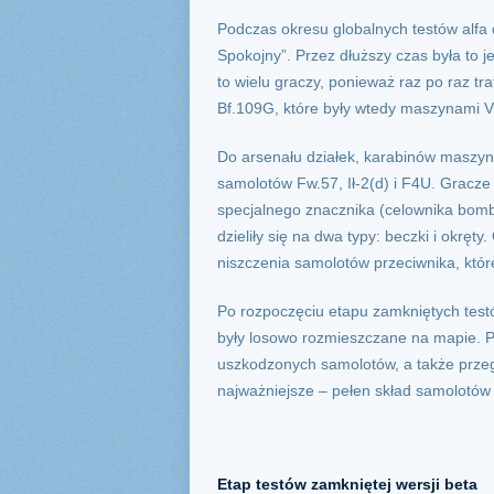
Podczas okresu globalnych testów alfa
Spokojny”. Przez dłuższy czas była to
to wielu graczy, ponieważ raz po raz tr
Bf.109G, które były wtedy maszynami V
Do arsenału działek, karabinów maszyn
samolotów Fw.57, Ił-2(d) i F4U. Grac
specjalnego znacznika (celownika bomb
dzieliły się na dwa typy: beczki i okrę
niszczenia samolotów przeciwnika, które
Po rozpoczęciu etapu zamkniętych testó
były losowo rozmieszczane na mapie. Po
uszkodzonych samolotów, a także przegr
najważniejsze – pełen skład samolotów
Etap testów zamkniętej wersji beta