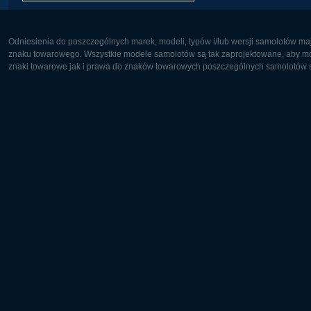
Odniesienia do poszczególnych marek, modeli, typów i/lub wersji samolotów maj
znaku towarowego. Wszystkie modele samolotów są tak zaprojektowane, aby możl
znaki towarowe jak i prawa do znaków towarowych poszczególnych samolotów są
Europa:
Ameryka 
Deutsch
English
English
Français
Čeština
Polski