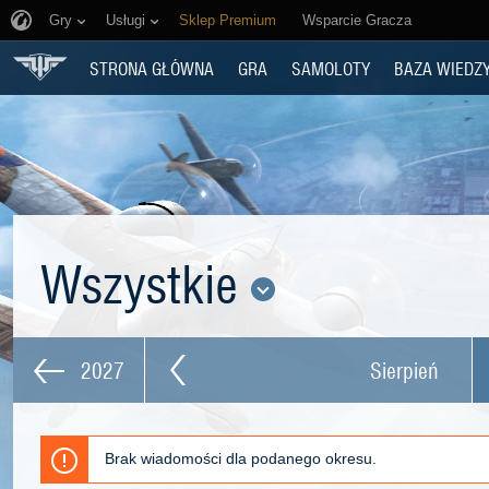
Gry
Usługi
Sklep Premium
Wsparcie Gracza
STRONA GŁÓWNA
GRA
SAMOLOTY
BAZA WIEDZ
Wszystkie
2027
Sierpień
Brak wiadomości dla podanego okresu.