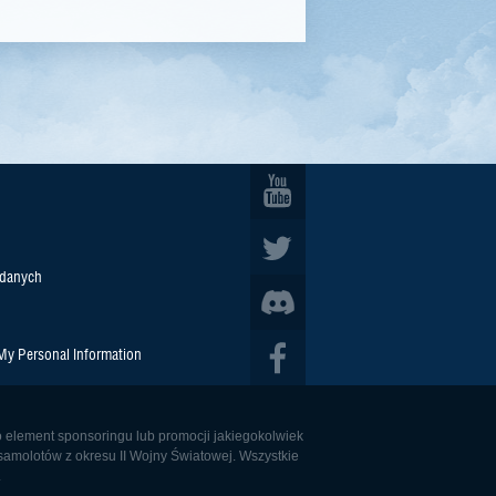
 danych
 My Personal Information
o element sponsoringu lub promocji jakiegokolwiek
samolotów z okresu II Wojny Światowej. Wszystkie
.