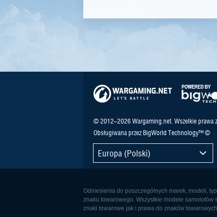
© 2012–2026 Wargaming.net. Wszelkie prawa z
Obsługiwana przez BigWorld Technology™ ©
Europa (Polski)
Odniesienia do poszczególnych marek, modeli, typó
znaku towarowego. Wszystkie modele samolotów są 
znaki towarowe jak i prawa do znaków towarowych