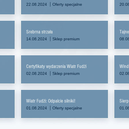
22.08.2024
Oferty specjalne
20.0
Srebrna strzała
Tajne
14.08.2024
Sklep premium
08.0
Certyfikaty wydarzenia Wiatr Fudżi
Wind 
02.08.2024
Sklep premium
02.0
Wiatr Fudżi: Odpalcie silniki!
Sierp
01.08.2024
Oferty specjalne
01.0