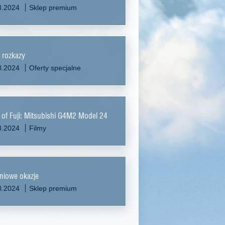
8.2024
Sklep premium
 rozkazy
8.2024
Oferty specjalne
of Fuji: Mitsubishi G4M2 Model 24
8.2024
Filmy
niowe okazje
8.2024
Sklep premium