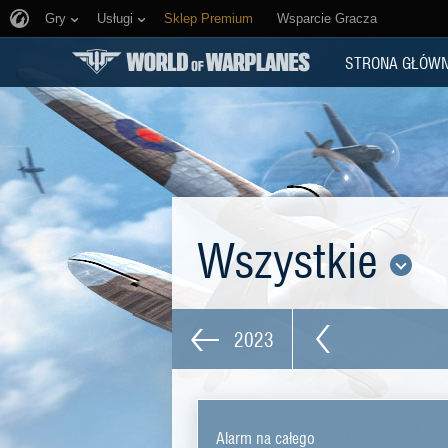
Gry
Usługi
Sklep Premium
Wsparcie Gracza
STRONA GŁÓW
Wszystkie
2023
Alarm na całego