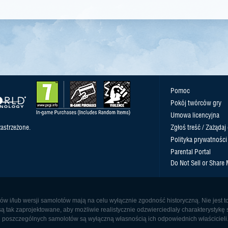
Pomoc
Pokój twórców gry
Umowa licencyjna
astrzeżone.
Zgłoś treść / Zażądaj
Polityka prywatności
Parental Portal
Do Not Sell or Share
w i/lub wersji samolotów mają na celu wyłącznie zgodność historyczną. Nie jest t
tak zaprojektowane, aby możliwie realistycznie odzwierciedlały charakterystykę 
 poszczególnych samolotów są wyłączną własnością ich odpowiednich właścicieli