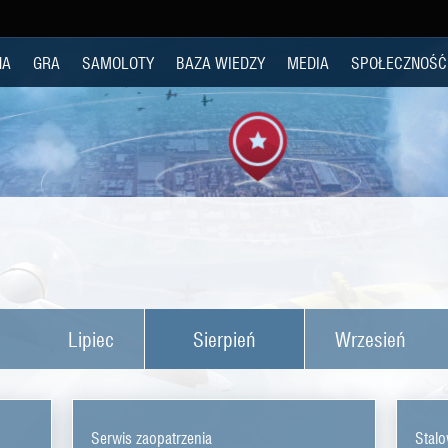
NA
GRA
SAMOLOTY
BAZA WIEDZY
MEDIA
SPOŁECZNOŚĆ
Lipiec
Sierpień
Wrzesień
Serwis zaopatrzenia
Stalo