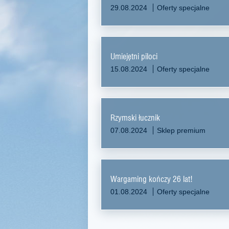
29.08.2024
Oferty specjalne
Umiejętni piloci
15.08.2024
Oferty specjalne
Rzymski łucznik
07.08.2024
Sklep premium
Wargaming kończy 26 lat!
01.08.2024
Oferty specjalne