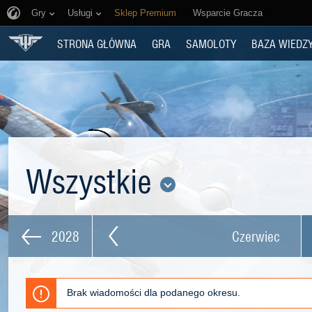
Gry
Usługi
Sklep Premium
Wsparcie Gracza
STRONA GŁÓWNA
GRA
SAMOLOTY
BAZA WIEDZ
Wszystkie
2028
Czerwiec
Brak wiadomości dla podanego okresu.