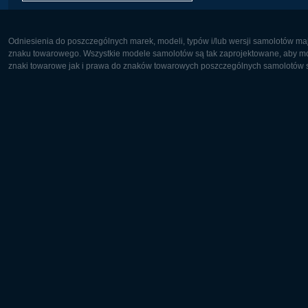
Odniesienia do poszczególnych marek, modeli, typów i/lub wersji samolotów maj
znaku towarowego. Wszystkie modele samolotów są tak zaprojektowane, aby możl
znaki towarowe jak i prawa do znaków towarowych poszczególnych samolotów są
Europa:
Ameryka 
Deutsch
English
English
Français
Čeština
Polski