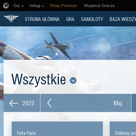
Gry
Usługi
Sklep Premium
Wsparcie Gracza
STRONA GŁÓWNA
GRA
SAMOLOTY
BAZA WIEDZ
Wszystkie
2022
Maj
Faire Face
Stalowy jas