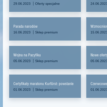
29.06.2023
Oferty specjalne
24.06.202
Parada narodów
Wzmocnion
16.06.2023
Sklep premium
15.06.202
Wojna na Pacyfiku
Nowe ofert
05.06.2023
Sklep premium
05.06.202
Certyfikaty maratonu Kurfürst: powstanie
Czerwcowe
01.06.2023
Sklep premium
01.06.202