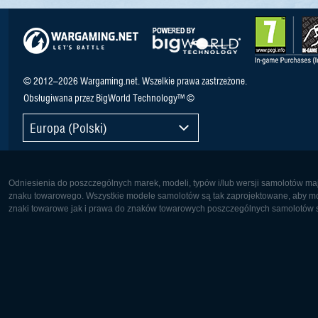
© 2012–2026 Wargaming.net. Wszelkie prawa zastrzeżone.
Obsługiwana przez BigWorld Technology™ ©
Europa (Polski)
Odniesienia do poszczególnych marek, modeli, typów i/lub wersji samolotów maj
znaku towarowego. Wszystkie modele samolotów są tak zaprojektowane, aby możl
znaki towarowe jak i prawa do znaków towarowych poszczególnych samolotów są
Europa:
Ameryka 